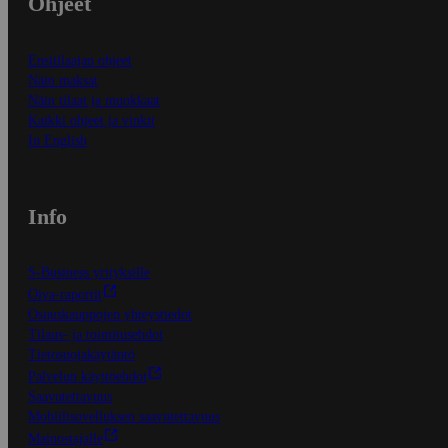
Ohjeet
Ensitilaajan ohjeet
Näin maksat
Näin tilaat ja muokkaat
Kaikki ohjeet ja vinkit
In English
Info
S-Business yrityksille
Oiva-raportit
Osuuskauppojen yhteystiedot
Tilaus- ja toimitusehdot
Tietosuojakäytäntö
Palvelun käyttöehdot
Saavutettavuus
Mobiilisovelluksen saavutettavuus
Mainostajalle