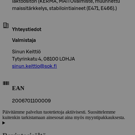
laktoositon (KERMA, MAITOvalmiste, muunnettu
maissitärkkelys, stabilointiaineet (E471, E466).)
Yhteystiedot
Valmistaja
Sinun Keittiö
Tytyrinkatu 4, 08100 LOHJA
sinun.keittio@sok.fi
EAN
2006701100009
Päivitämme palvelun tuotetietoja aktiivisesti. Suosittelemme
kuitenkin tarkistamaan ainesosat aina myös myyntipakkauksesta.