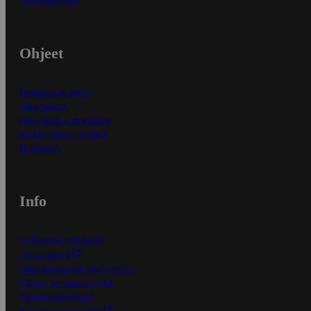
Asiakaspalvelu
Ohjeet
Ensitilaajan ohjeet
Näin maksat
Näin tilaat ja muokkaat
Kaikki ohjeet ja vinkit
In English
Info
S-Business yrityksille
Oiva-raportit
Osuuskauppojen yhteystiedot
Tilaus- ja toimitusehdot
Tietosuojakäytäntö