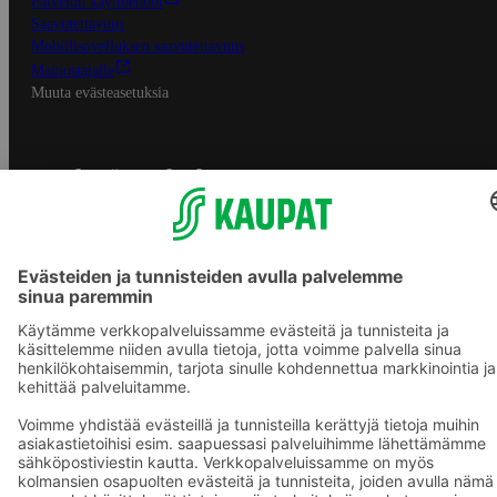
Palvelun käyttöehdot
Saavutettavuus
Mobiilisovelluksen saavutettavuus
Mainostajalle
Muuta evästeasetuksia
S-ryhmän palvelut
S-ryhmä
Asiakasomistajuus
Yhteishyvä Ruoka -sovellus
S-ostoslista -sovellus
Prisma.fi
Sokos.fi
S-Pankki
Yhteishyvä
Sokos Hotels
Raflaamo