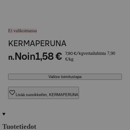
Ei valikoimassa
KERMAPERUNA
vertailuhinta 7,90
Noin
1,58 €
7,90 €/kg
n.
€/kg
Valitse toimitustapa
Lisää suosikkeihin, KERMAPERUNA
Tuotetiedot