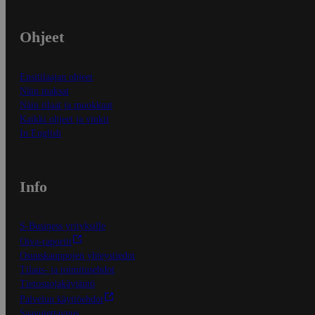
Ohjeet
Ensitilaajan ohjeet
Näin maksat
Näin tilaat ja muokkaat
Kaikki ohjeet ja vinkit
In English
Info
S-Business yrityksille
Oiva-raportit
Osuuskauppojen yhteystiedot
Tilaus- ja toimitusehdot
Tietosuojakäytäntö
Palvelun käyttöehdot
Saavutettavuus