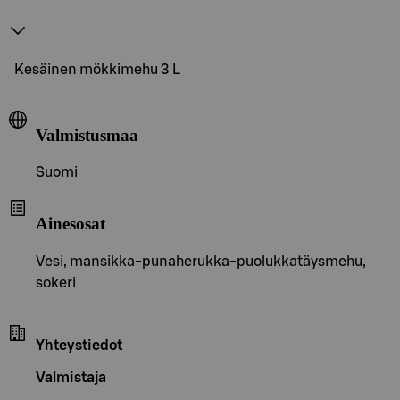
Kesäinen mökkimehu 3 L
Valmistusmaa
Suomi
Ainesosat
Vesi, mansikka-punaherukka-puolukkatäysmehu,
sokeri
Yhteystiedot
Valmistaja