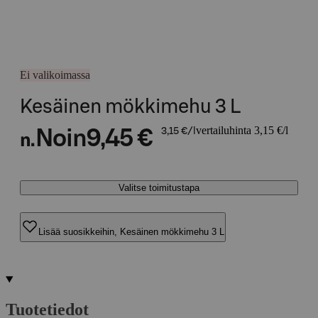
Ei valikoimassa
Kesäinen mökkimehu 3 L
vertailuhinta 3,15 €/l
Noin
9,45 €
3,15 €/l
n.
Valitse toimitustapa
Lisää suosikkeihin, Kesäinen mökkimehu 3 L
Tuotetiedot