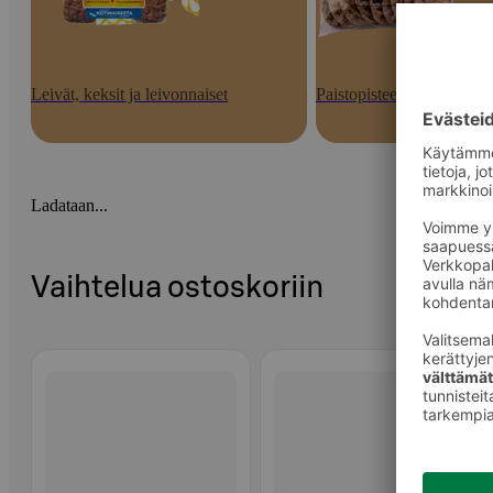
Leivät, keksit ja leivonnaiset
Paistopisteen tuotteet
Ladataan...
Vaihtelua ostoskoriin
Ohita listaus