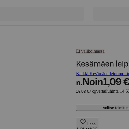
Ei valikoimassa
Kesämäen leip
Kaikki Kesämäen leipomo -tu
Noin
1,09 
n.
vertailuhinta 14,5
14,53 €/kg
Valitse toimitu
Lisää
suosikkeihin,