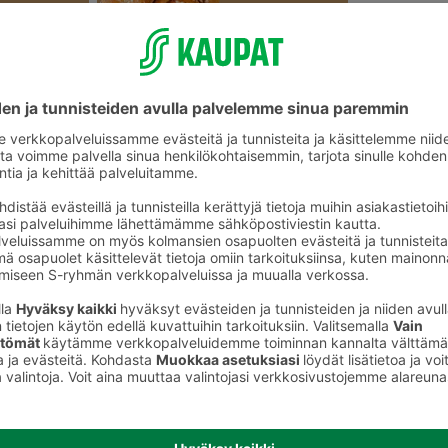
Makeat leivonnaiset