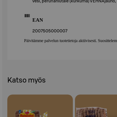
vesi, perunahiutale (kurkuma) VEHNÄjauho, s
EAN
2007505000007
Päivitämme palvelun tuotetietoja aktiivisesti. Suositte
Katso myös