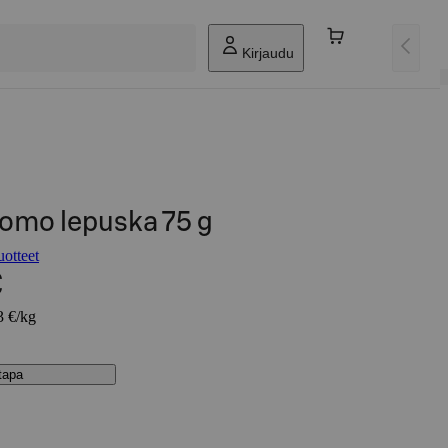
Kirjaudu
omo lepuska 75 g
otteet
€
3 €/kg
stapa