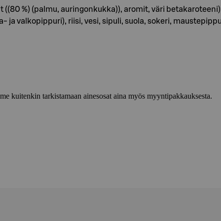
t ((80 %) (palmu, auringonkukka)), aromit, väri betakaroteeni
a valkopippuri), riisi, vesi, sipuli, suola, sokeri, maustepippu
lemme kuitenkin tarkistamaan ainesosat aina myös myyntipakkauksesta.