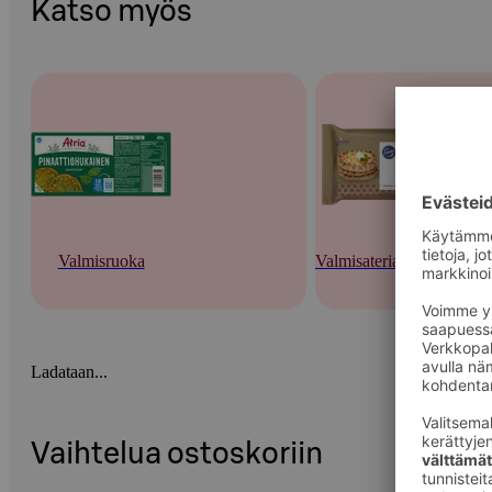
Katso myös
Valmisruoka
Valmisateriat ja -keitot
Ladataan...
Vaihtelua ostoskoriin