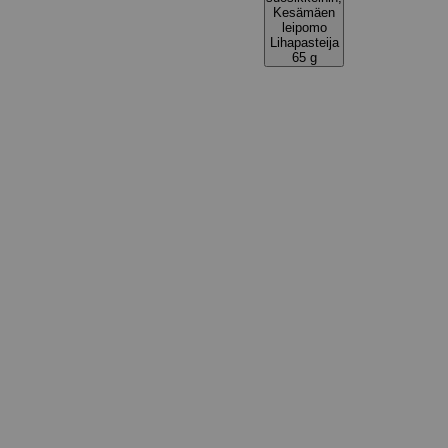
Kesämäen
leipomo
Lihapasteija
65 g