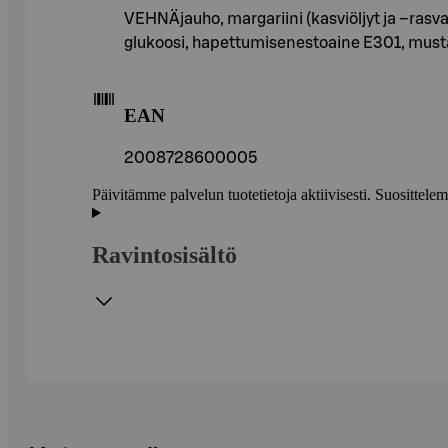
VEHNÄjauho, margariini (kasviöljyt ja –rasva
glukoosi, hapettumisenestoaine E301, musta- j
EAN
2008728600005
Päivitämme palvelun tuotetietoja aktiivisesti. Suositte
Ravintosisältö