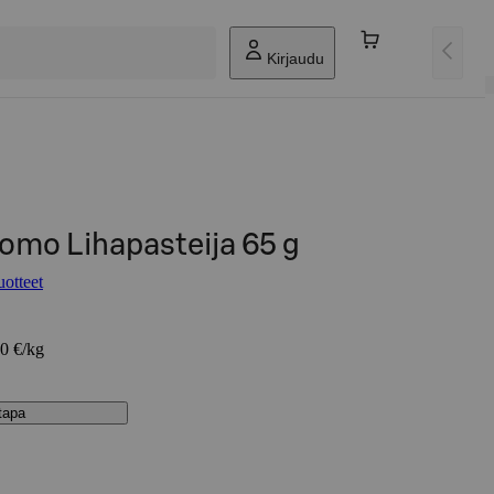
Kirjaudu
omo Lihapasteija 65 g
otteet
00 €/kg
stapa