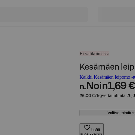
Ei valikoimassa
Kesämäen leip
Kaikki Kesämäen leipomo -tu
Noin
1,69 €
n.
vertailuhinta 26,
26,00 €/kg
Valitse toimitu
Lisää
suosikkeihin,