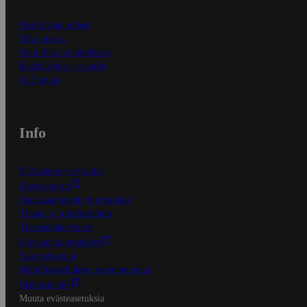
Ensitilaajan ohjeet
Näin maksat
Näin tilaat ja muokkaat
Kaikki ohjeet ja vinkit
In English
Info
S-Business yrityksille
Oiva-raportit
Osuuskauppojen yhteystiedot
Tilaus- ja toimitusehdot
Tietosuojakäytäntö
Palvelun käyttöehdot
Saavutettavuus
Mobiilisovelluksen saavutettavuus
Mainostajalle
Muuta evästeasetuksia