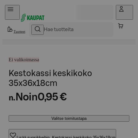
Hyppää sisältöön
Tuotteet
Ei valikoimassa
Kestokassi keskikoko
35x36x18cm
Noin
0,95 €
n.
Valitse toimitustapa
Lisää suosikkeihin, Kestokassi keskikoko 35x36x18cm