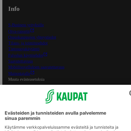
Info
S-Business yrityksille
Oiva-raportit
Osuuskauppojen yhteystiedot
Tilaus- ja toimitusehdot
Tietosuojakäytäntö
Palvelun käyttöehdot
Saavutettavuus
Mobiilisovelluksen saavutettavuus
Mainostajalle
Muuta evästeasetuksia
S-ryhmän palvelut
S-ryhmä
Asiakasomistajuus