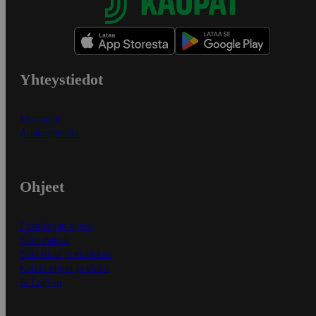
Yhteystiedot
Myymälät
Asiakaspalvelu
Ohjeet
Ensitilaajan ohjeet
Näin maksat
Näin tilaat ja muokkaat
Kaikki ohjeet ja vinkit
In English