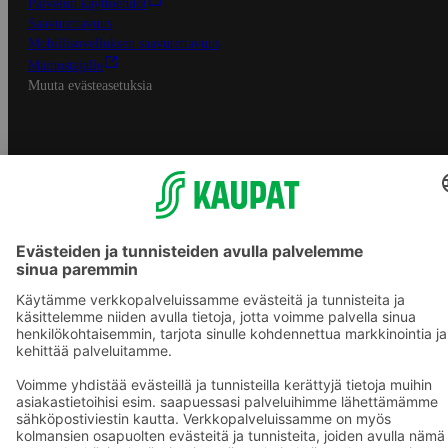
Palvelun käyttöehdot
Saavutettavuus
Mobiilisovelluksen saavutettavuus
Mainostajalle
Muuta evästeasetuksia
S-ryhmän palvelut
S-ryhmä
Asiakasomistajuus
Yhteishyvä Ruoka -sovellus
S-ostoslista -sovellus
Prisma.fi
Sokos.fi
S-Pankki
Yhteishyvä
Sokos Hotels
Raflaamo