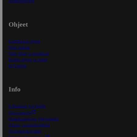
Asiakaspalvelu
Ohjeet
Ensitilaajan ohjeet
Näin maksat
Näin tilaat ja muokkaat
Kaikki ohjeet ja vinkit
In English
Info
S-Business yrityksille
Oiva-raportit
Osuuskauppojen yhteystiedot
Tilaus- ja toimitusehdot
Tietosuojakäytäntö