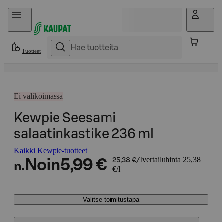
Hyppää sisältöön
Tuotteet
Ei valikoimassa
Kewpie Seesami
salaatinkastike 236 ml
Kaikki Kewpie-tuotteet
vertailuhinta 25,38
Noin
5,99 €
25,38 €/l
n.
€/l
Valitse toimitustapa