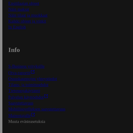
Ensitilaajan ohjeet
Näin maksat
Näin tilaat ja muokkaat
Kaikki ohjeet ja vinkit
In English
Info
S-Business yrityksille
Oiva-raportit
Osuuskauppojen yhteystiedot
Tilaus- ja toimitusehdot
Tietosuojakäytäntö
Palvelun käyttöehdot
Saavutettavuus
Mobiilisovelluksen saavutettavuus
Mainostajalle
Muuta evästeasetuksia