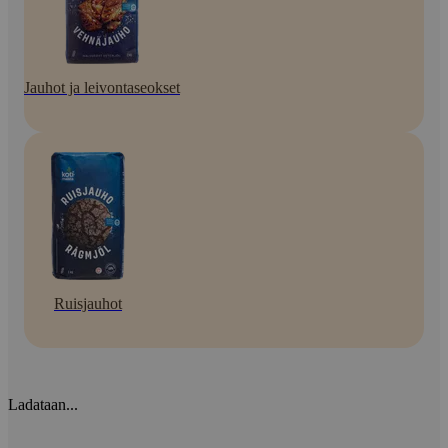
Jauhot ja leivontaseokset
Ruisjauhot
Ladataan...