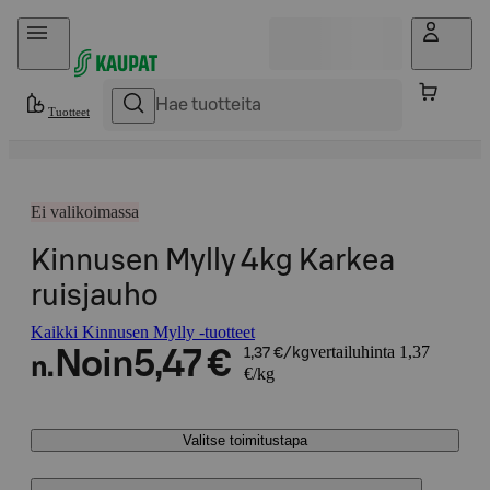
Hyppää sisältöön
Tuotteet
Ei valikoimassa
Kinnusen Mylly 4kg Karkea
ruisjauho
Kaikki Kinnusen Mylly -tuotteet
vertailuhinta 1,37
Noin
5,47 €
1,37 €/kg
n.
€/kg
Valitse toimitustapa