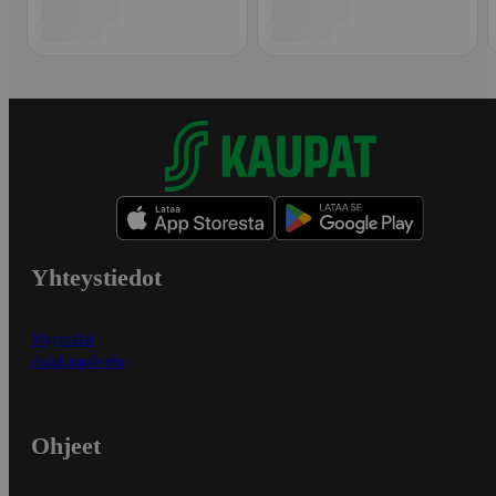
Yhteystiedot
Myymälät
Asiakaspalvelu
Ohjeet