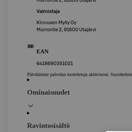
Murrontie 2, 91600 Utajärvi
Valmistaja
Kinnusen Mylly Oy
Murrontie 2, 91600 Utajärvi
EAN
6418690351021
Päivitämme palvelun tuotetietoja aktiivisesti. Suositte
Ominaisuudet
Ravintosisältö