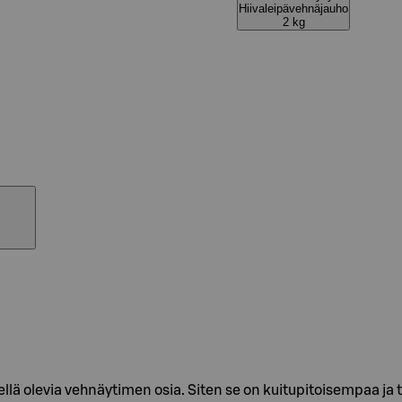
Hiivaleipävehnäjauho
2 kg
hellä olevia vehnäytimen osia. Siten se on kuitupitoisempaa