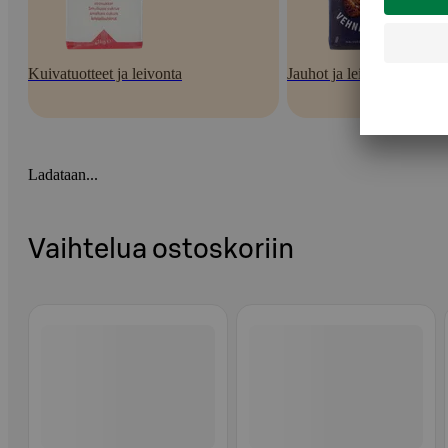
Kuivatuotteet ja leivonta
Jauhot ja leivontaseokset
Ladataan...
Vaihtelua ostoskoriin
Ohita listaus