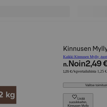
Kinnusen Mylly
Kaikki Kinnusen Mylly -tuot
Noin
2,49 
n.
vertailuhinta 1,25 
1,25 €/kg
Valitse toimitu
Lisää
suosikkeihin,
Kinnusen Mylly