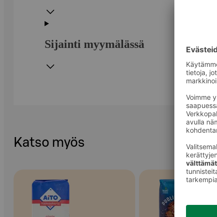
Sijainti myymälässä
Katso myös