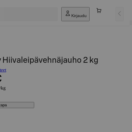
Kirjaudu
 Hiivaleipävehnäjauho 2 kg
teet
€
€/kg
stapa