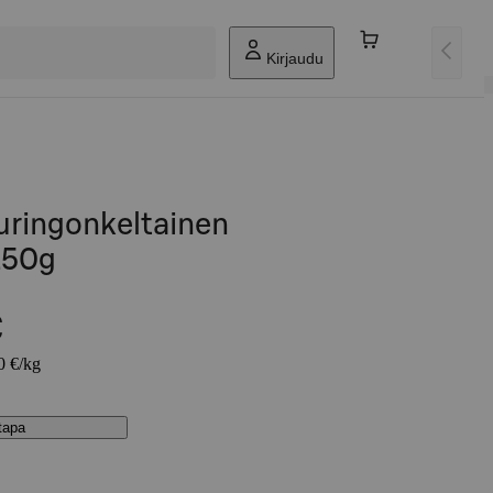
Kirjaudu
uringonkeltainen
250g
€
0 €/kg
stapa