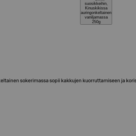
suosikkeihin,
Kinuskikissa
auringonkeltainen
vaniljamassa
250g
eltainen sokerimassa sopii kakkujen kuorruttamiseen ja korist