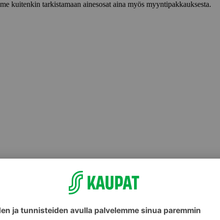
lemme kuitenkin tarkistamaan ainesosat aina myös myyntipakkauksesta.