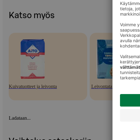
Katso myös
Kuivatuotteet ja leivonta
Leivontatarvikkeet
Ladataan...