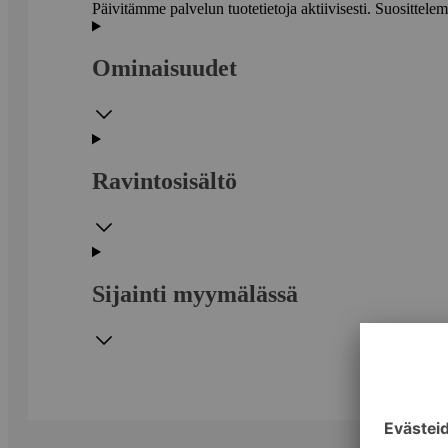
Päivitämme palvelun tuotetietoja aktiivisesti. Suositte
Ominaisuudet
Ravintosisältö
Sijainti myymälässä