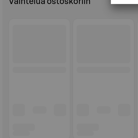
Vaihtelua ostoskoriin
Ohita listaus