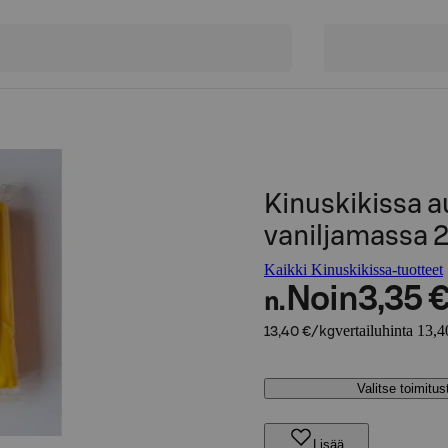
Kinuskikissa a
vaniljamassa 
Kaikki Kinuskikissa-tuotteet
Noin
3,35 
n.
vertailuhinta 13,4
13,40 €/kg
Valitse toimitu
Lisää