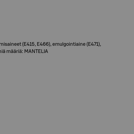
amisaineet (E415, E466), emulgointiaine (E471),
ieniä määriä: MANTELIA