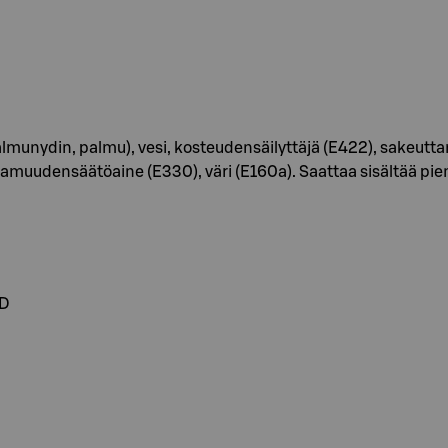
palmunydin, palmu), vesi, kosteudensäilyttäjä (E422), sakeutt
pamuudensäätöaine (E330), väri (E160a). Saattaa sisältää p
ND