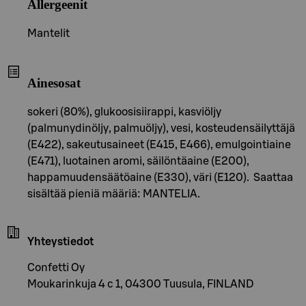
Allergeenit
Mantelit
Ainesosat
sokeri (80%), glukoosisiirappi, kasviöljy
(palmunydinöljy, palmuöljy), vesi, kosteudensäilyttäjä
(E422), sakeutusaineet (E415, E466), emulgointiaine
(E471), luotainen aromi, säilöntäaine (E200),
happamuudensäätöaine (E330), väri (E120). Saattaa
sisältää pieniä määriä: MANTELIA.
Yhteystiedot
Confetti Oy
Moukarinkuja 4 c 1, 04300 Tuusula, FINLAND