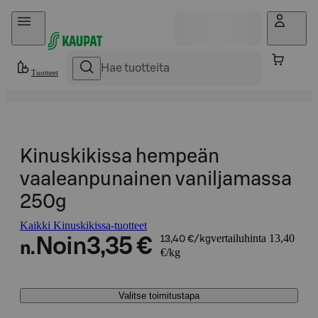
Hyppää sisältöön
Tuotteet
Kinuskikissa hempeän
vaaleanpunainen vaniljamassa
250g
Kaikki Kinuskikissa-tuotteet
vertailuhinta 13,40
Noin
3,35 €
13,40 €/kg
n.
€/kg
Valitse toimitustapa