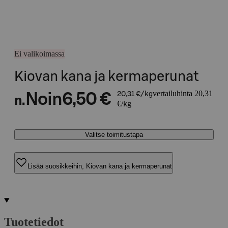
Ei valikoimassa
Kiovan kana ja kermaperunat
vertailuhinta 20,31
Noin
6,50 €
20,31 €/kg
n.
€/kg
Valitse toimitustapa
Lisää suosikkeihin, Kiovan kana ja kermaperunat
Tuotetiedot