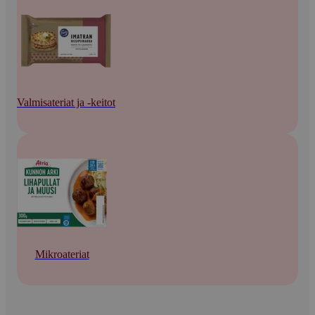
Valmisateriat ja -keitot
Mikroateriat