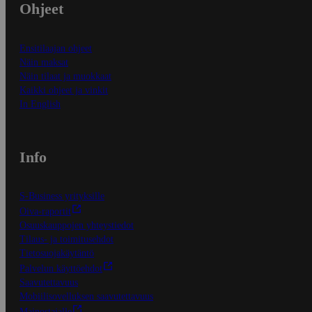
Ohjeet
Ensitilaajan ohjeet
Näin maksat
Näin tilaat ja muokkaat
Kaikki ohjeet ja vinkit
In English
Info
S-Business yrityksille
Oiva-raportit
Osuuskauppojen yhteystiedot
Tilaus- ja toimitusehdot
Tietosuojakäytäntö
Palvelun käyttöehdot
Saavutettavuus
Mobiilisovelluksen saavutettavuus
Mainostajalle