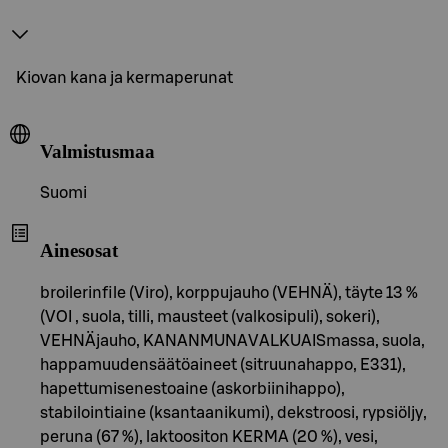
Kiovan kana ja kermaperunat
Valmistusmaa
Suomi
Ainesosat
broilerinfile (Viro), korppujauho (VEHNÄ), täyte 13 %
(VOI , suola, tilli, mausteet (valkosipuli), sokeri),
VEHNÄjauho, KANANMUNAVALKUAISmassa, suola,
happamuudensäätöaineet (sitruunahappo, E331),
hapettumisenestoaine (askorbiinihappo),
stabilointiaine (ksantaanikumi), dekstroosi, rypsiöljy,
peruna (67 %), laktoositon KERMA (20 %), vesi,