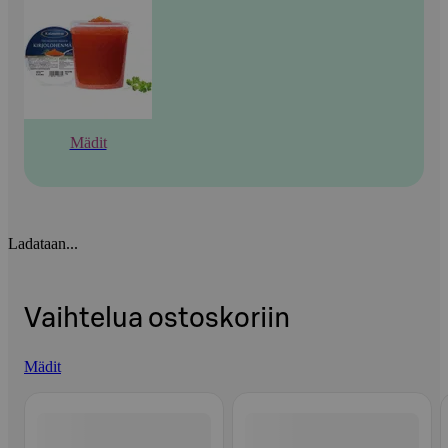
Mädit
Ladataan...
Vaihtelua ostoskoriin
Mädit
Ohita listaus