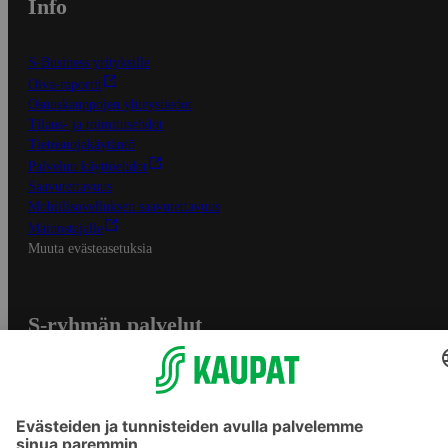
Info
S-Business yrityksille
Oiva-raportit
Osuuskauppojen yhteystiedot
Tilaus- ja toimitusehdot
Tietosuojakäytäntö
Palvelun käyttöehdot
Saavutettavuus
Mobiilisovelluksen saavutettavuus
Mainostajalle
Muuta evästeasetuksia
S-ryhmän palvelut
S-ryhmä
Asiakasomistajuus
Yhteishyvä Ruoka -sovellus