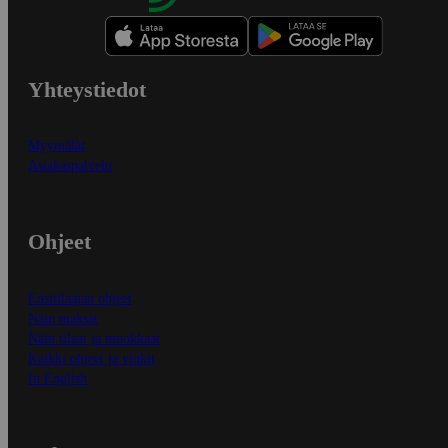
Yhteystiedot
Myymälät
Asiakaspalvelu
Ohjeet
Ensitilaajan ohjeet
Näin maksat
Näin tilaat ja muokkaat
Kaikki ohjeet ja vinkit
In English