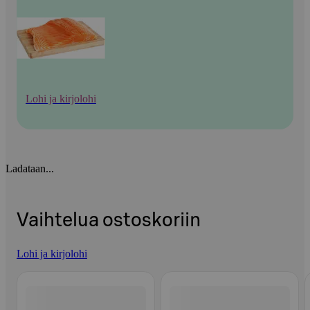
Lohi ja kirjolohi
Ladataan...
Vaihtelua ostoskoriin
Lohi ja kirjolohi
Ohita listaus