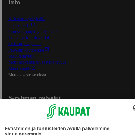
Info
S-Business yrityksille
Oiva-raportit
Osuuskauppojen yhteystiedot
Tilaus- ja toimitusehdot
Tietosuojakäytäntö
Palvelun käyttöehdot
Saavutettavuus
Mobiilisovelluksen saavutettavuus
Mainostajalle
Muuta evästeasetuksia
S-ryhmän palvelut
S-ryhmä
Asiakasomistajuus
Yhteishyvä Ruoka -sovellus