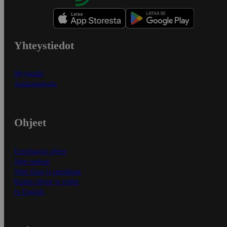
Yhteystiedot
Myymälät
Asiakaspalvelu
Ohjeet
Ensitilaajan ohjeet
Näin maksat
Näin tilaat ja muokkaat
Kaikki ohjeet ja vinkit
In English