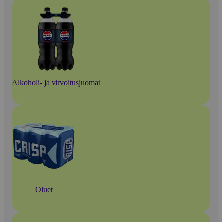
Alkoholi- ja virvoitusjuomat
Oluet