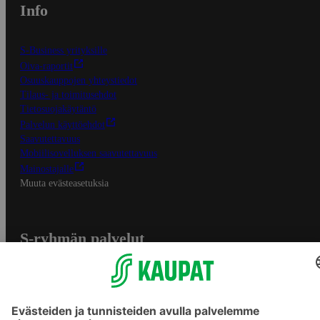
Info
S-Business yrityksille
Oiva-raportit
Osuuskauppojen yhteystiedot
Tilaus- ja toimitusehdot
Tietosuojakäytäntö
Palvelun käyttöehdot
Saavutettavuus
Mobiilisovelluksen saavutettavuus
Mainostajalle
Muuta evästeasetuksia
S-ryhmän palvelut
S-ryhmä
Asiakasomistajuus
Yhteishyvä Ruoka -sovellus