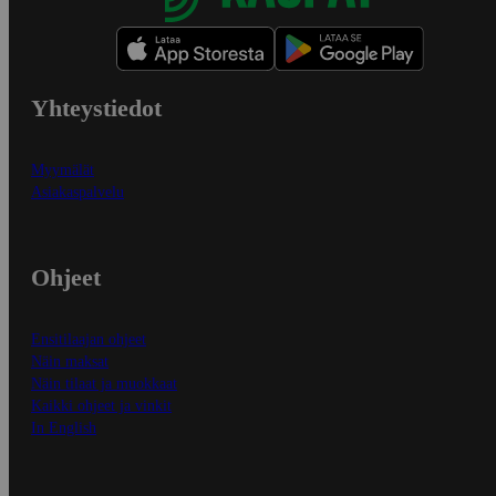
Yhteystiedot
Myymälät
Asiakaspalvelu
Ohjeet
Ensitilaajan ohjeet
Näin maksat
Näin tilaat ja muokkaat
Kaikki ohjeet ja vinkit
In English