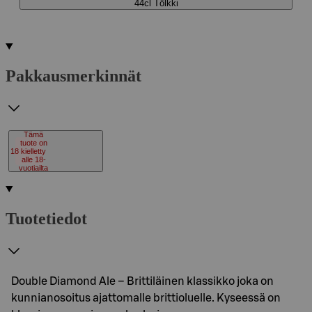
44cl Tölkki
Pakkausmerkinnät
Tämä
tuote on
18
kielletty
alle 18-
vuotiailta
Tuotetiedot
Double Diamond Ale – Brittiläinen klassikko joka on
kunnianosoitus ajattomalle brittioluelle. Kyseessä on