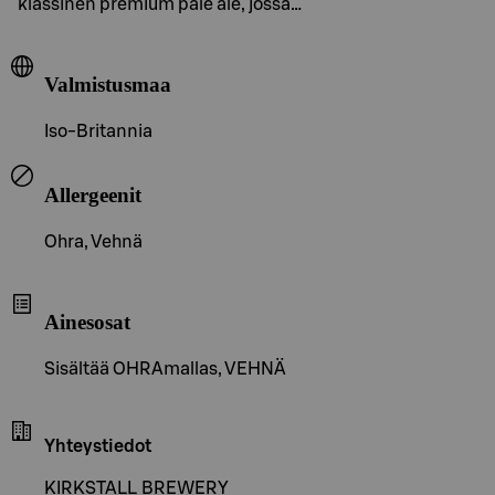
klassinen premium pale ale, jossa…
Valmistusmaa
Iso-Britannia
Allergeenit
Ohra, Vehnä
Ainesosat
Sisältää OHRAmallas, VEHNÄ
Yhteystiedot
KIRKSTALL BREWERY