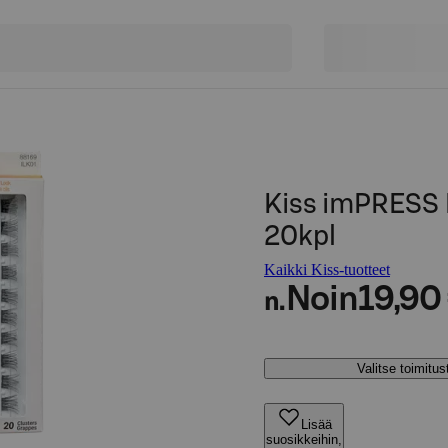
Kiss imPRESS P
20kpl
Kaikki Kiss-tuotteet
Noin
19,90
n.
Valitse toimitu
Lisää
suosikkeihin,