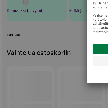
Kosmetiikka ja hygienia
Meikit ja meikkaustarvik
Ladataan...
Vaihtelua ostoskoriin
Ohita listaus