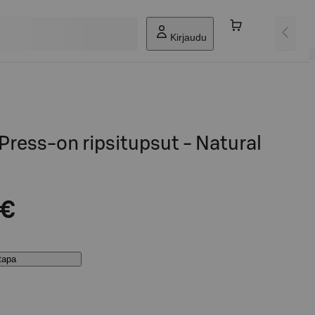
Kirjaudu
ress-on ripsitupsut - Natural
 €
stapa