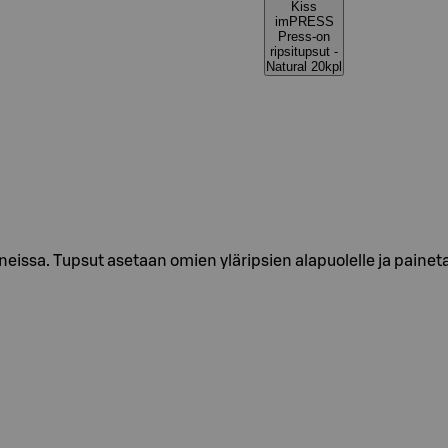
Kiss
imPRESS
Press-on
ripsitupsut -
Natural 20kpl
ssa. Tupsut asetaan omien yläripsien alapuolelle ja painetaan k