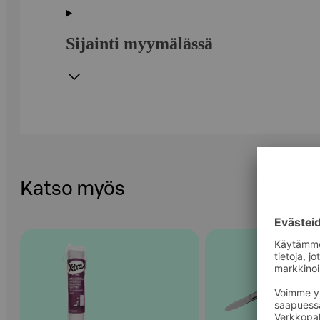
Sijainti myymälässä
Katso myös