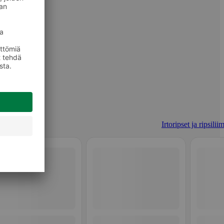
Irtoripset ja ripsilii