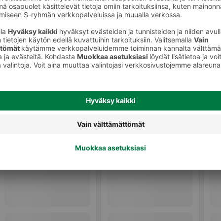
keet
Irtoripset ja ripsiliimat