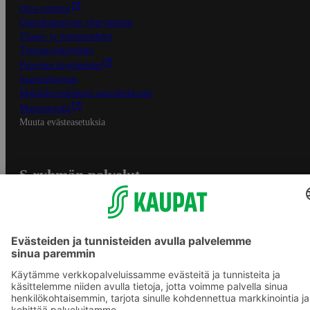
Oiva-raportit
Osuuskauppojen yhteystiedot
Tilaus- ja toimitusehdot
Tietosuojakäytäntö
Palvelun käyttöehdot
Saavutettavuus
Mobiilisovelluksen saavutettavuus
Mainostajalle
Muuta evästeasetuksia
S-ryhmän palvelut
S-ryhmä
Asiakasomistajuus
Yhteishyvä Ruoka -sovellus
S-ostoslista -sovellus
Prisma.fi
Sokos.fi
S-Pankki