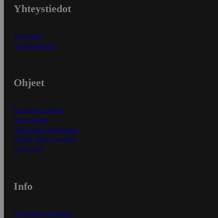
Yhteystiedot
Myymälät
Asiakaspalvelu
Ohjeet
Ensitilaajan ohjeet
Näin maksat
Näin tilaat ja muokkaat
Kaikki ohjeet ja vinkit
In English
Info
S-Business yrityksille