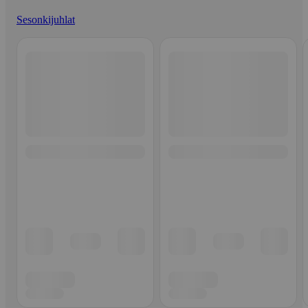
Sesonkijuhlat
Ohita listaus