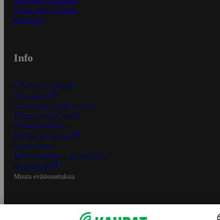
Näin tilaat ja muokkaat
Kaikki ohjeet ja vinkit
In English
Info
S-Business yrityksille
Oiva-raportit
Osuuskauppojen yhteystiedot
Tilaus- ja toimitusehdot
Tietosuojakäytäntö
Palvelun käyttöehdot
Saavutettavuus
Mobiilisovelluksen saavutettavuus
Mainostajalle
Muuta evästeasetuksia
S-ryhmän palvelut