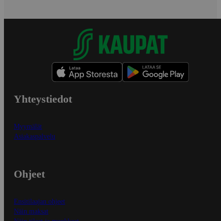
Yhteystiedot
Myymälät
Asiakaspalvelu
Ohjeet
Ensitilaajan ohjeet
Näin maksat