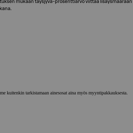
etuksen mukaan täysjyvä-prosenttiarvo viittaa lisäysmäärää
ikana.
lemme kuitenkin tarkistamaan ainesosat aina myös myyntipakkauksesta.