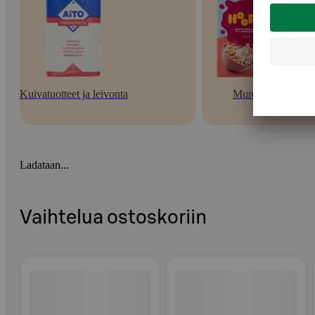
Kuivatuotteet ja leivonta
Murot
Ladataan...
Vaihtelua ostoskoriin
Ohita listaus