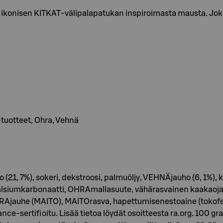
ti ikonisen KITKAT-välipalapatukan inspiroimasta mausta. Jo
 -tuotteet, Ohra, Vehnä
21, 7%), sokeri, dekstroosi, palmuöljy, VEHNÄjauho (6, 1%), k
lsiumkarbonaatti, OHRAmallasuute, vähärasvainen kaakaojauhe
RAjauhe (MAITO), MAITOrasva, hapettumisenestoaine (tokoferoli
nce-sertifioitu. Lisää tietoa löydät osoitteesta ra.org. 100 