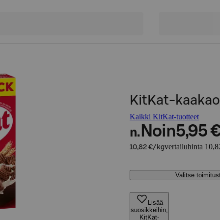
KitKat-kaaka
Kaikki KitKat-tuotteet
Noin
5,95 
n.
vertailuhinta 10,8
10,82 €/kg
Valitse toimitu
Lisää
suosikkeihin,
KitKat-