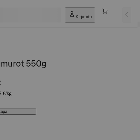
Kirjaudu
omurot 550g
€
2 €/kg
stapa