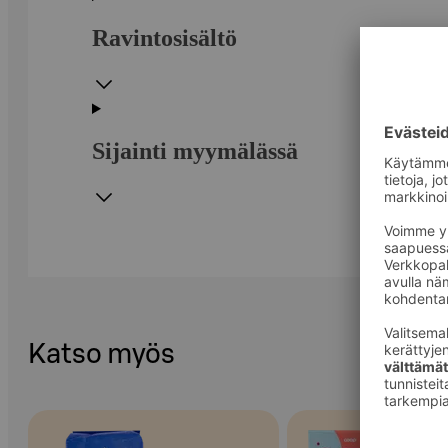
Ravintosisältö
Sijainti myymälässä
Katso myös