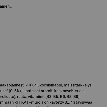
kainen…
aakaojauhe (5, 4%), glukoosisiirappi, maissitärkkelys,
* (0, 5%), luontaiset aromit, kaakaovoi*, suola,
uute), rauta, vitamiinit (B3, B5, B6, B2, B9).
grammaan KIT KAT -muroja on käytetty 31, 4g täysjyvää