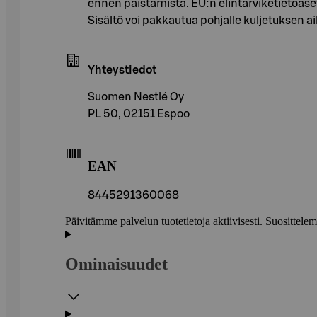
ennen paistamista. EU:n elintarviketietoas
Sisältö voi pakkautua pohjalle kuljetuksen a
Yhteystiedot
Suomen Nestlé Oy
PL 50, 02151 Espoo
EAN
8445291360068
Päivitämme palvelun tuotetietoja aktiivisesti. Suositte
Ominaisuudet