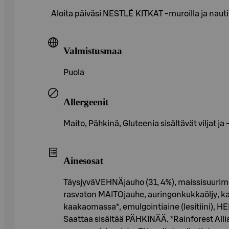
Aloita päiväsi NESTLÉ KITKAT -muroilla ja nau
Valmistusmaa
Puola
Allergeenit
Maito, Pähkinä, Gluteenia sisältävät viljat ja
Ainesosat
TäysjyväVEHNÄjauho (31, 4%), maissisuurimo (
rasvaton MAITOjauhe, auringonkukkaöljy, ka
kaakaomassa*, emulgointiaine (lesitiini), HE
Saattaa sisältää PÄHKINÄÄ. *Rainforest Allia