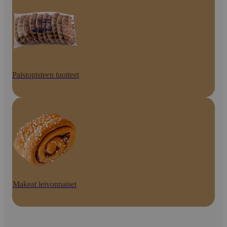
Paistopisteen tuotteet
Makeat leivonnaiset