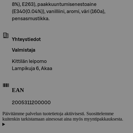
8%), E263), paakkuuntumisenestoaine
(E340(0.04%)), vanilliini, aromi, väri (160a),
pensasmustikka.
Yhteystiedot
Valmistaja
Kittilän leipomo
Lampikuja 6, Akaa
EAN
2005311200000
Päivitämme palvelun tuotetietoja aktiivisesti. Suosittelemme
kuitenkin tarkistamaan ainesosat aina myös myyntipakkauksesta.