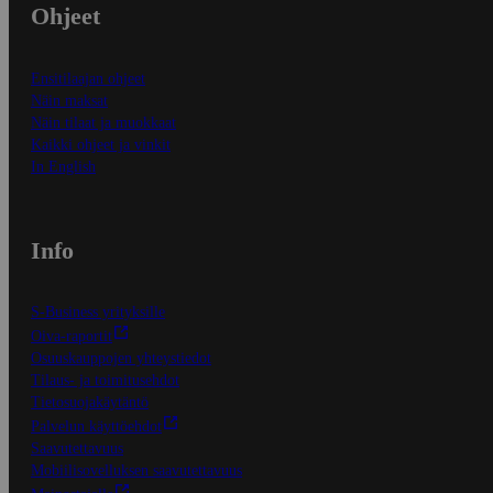
Ohjeet
Ensitilaajan ohjeet
Näin maksat
Näin tilaat ja muokkaat
Kaikki ohjeet ja vinkit
In English
Info
S-Business yrityksille
Oiva-raportit
Osuuskauppojen yhteystiedot
Tilaus- ja toimitusehdot
Tietosuojakäytäntö
Palvelun käyttöehdot
Saavutettavuus
Mobiilisovelluksen saavutettavuus