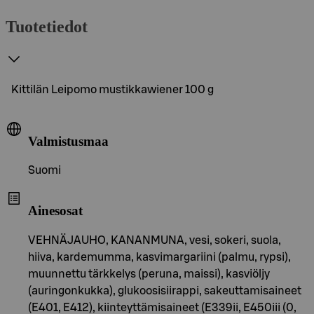
Tuotetiedot
Kittilän Leipomo mustikkawiener 100 g
Valmistusmaa
Suomi
Ainesosat
VEHNÄJAUHO, KANANMUNA, vesi, sokeri, suola,
hiiva, kardemumma, kasvimargariini (palmu, rypsi),
muunnettu tärkkelys (peruna, maissi), kasviöljy
(auringonkukka), glukoosisiirappi, sakeuttamisaineet
(E401, E412), kiinteyttämisaineet (E339ii, E450iii (0,