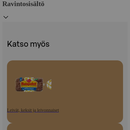
Ravintosisältö
Katso myös
Leivät, keksit ja leivonnaiset