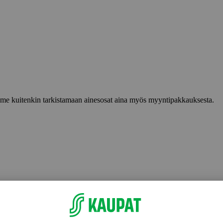
lemme kuitenkin tarkistamaan ainesosat aina myös myyntipakkauksesta.