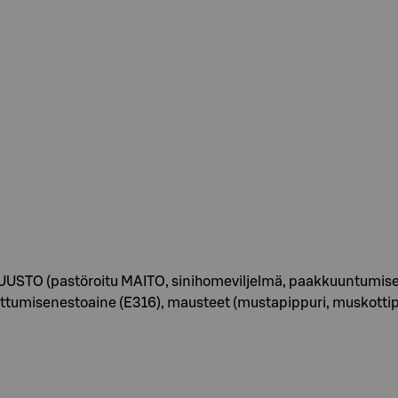
JUUSTO (pastöroitu MAITO, sinihomeviljelmä, paakkuuntumisen
pettumisenestoaine (E316), mausteet (mustapippuri, muskottipä