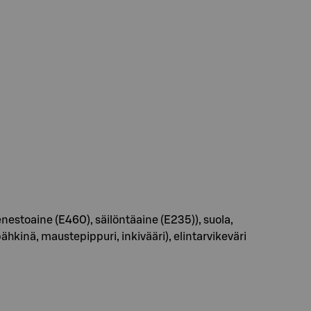
estoaine (E460), säilöntäaine (E235)), suola,
hkinä, maustepippuri, inkivääri), elintarvikeväri