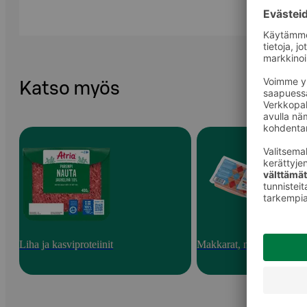
Katso myös
Liha ja kasviproteiinit
Makkarat, nakit ja pekoni