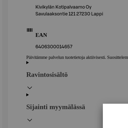
Kivikylän Kotipalvaamo Oy
Savulaaksontie 121 27230 Lappi
EAN
6406300014657
Päivitämme palvelun tuotetietoja aktiivisesti. Suositte
Ravintosisältö
Sijainti myymälässä