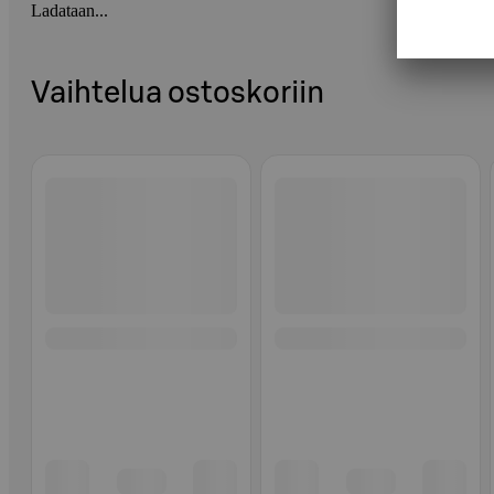
Ladataan...
Vaihtelua ostoskoriin
Ohita listaus