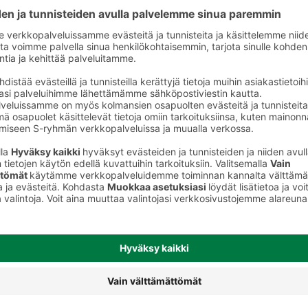
t
Makkarat