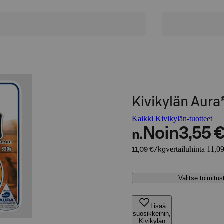
Kivikylän Aura
Kaikki Kivikylän-tuotteet
Noin
3,55 
n.
vertailuhinta 11,0
11,09 €/kg
Valitse toimitu
Lisää
suosikkeihin,
Kivikylän