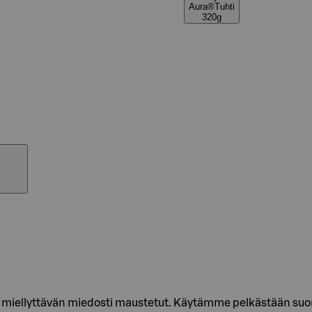
Aura®Tuhti
320g
in miellyttävän miedosti maustetut. Käytämme pelkästään suom