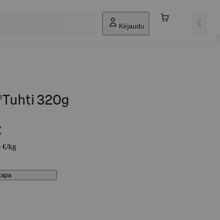
Kirjaudu
®Tuhti 320g
€
9 €/kg
stapa