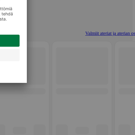
Valmiit ateriat ja aterian o