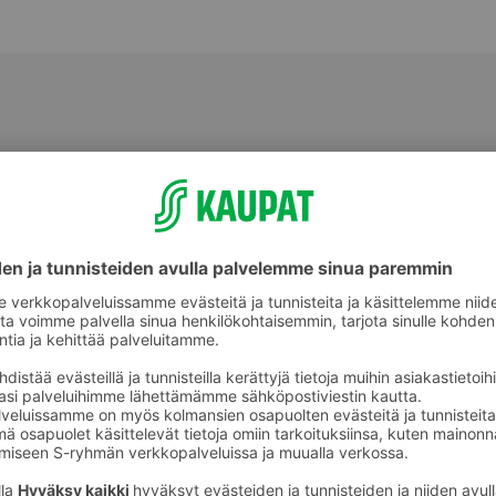
Valmiit ateriat ja aterian osat