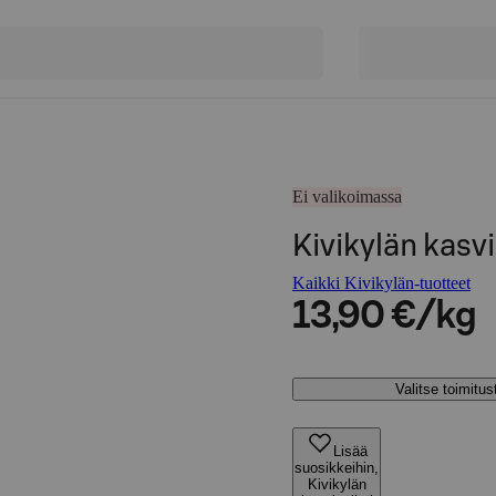
Ei valikoimassa
Kivikylän kasvi
Kaikki Kivikylän-tuotteet
13,90 €/kg
Valitse toimitu
Lisää
suosikkeihin,
Kivikylän