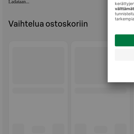
Ladataan...
Vaihtelua ostoskoriin
Ohita listaus