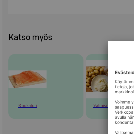
Katso myös
Ruokatori
Valmisruoka