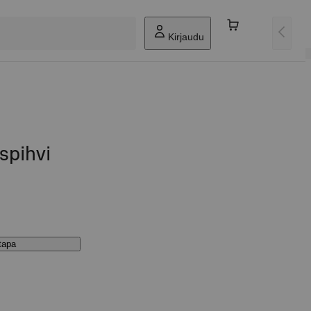
Kirjaudu
spihvi
stapa