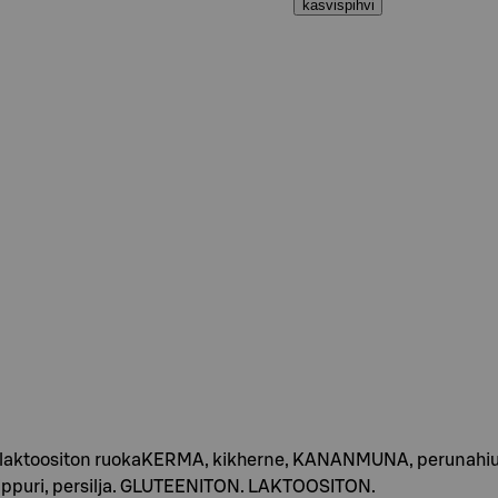
kasvispihvi
 laktoositon ruokaKERMA, kikherne, KANANMUNA, perunahiutale
ppuri, persilja. GLUTEENITON. LAKTOOSITON.