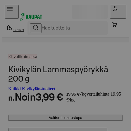
Hyppää sisältöön
Tuotteet
Ei valikoimassa
Kivikylän Lammaspyörykkä
200 g
Kaikki Kivikylän-tuotteet
vertailuhinta 19,95
Noin
3,99 €
19,95 €/kg
n.
€/kg
Valitse toimitustapa