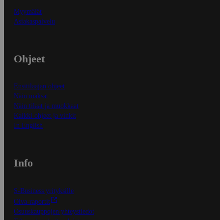
Myymälät
Asiakaspalvelu
Ohjeet
Ensitilaajan ohjeet
Näin maksat
Näin tilaat ja muokkaat
Kaikki ohjeet ja vinkit
In English
Info
S-Business yrityksille
Oiva-raportit
Osuuskauppojen yhteystiedot