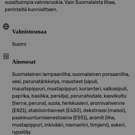
suosituimpia valmisruokia. Vain Suomalaista lihaa,
perinteitä kunnioittaen.
Valmistusmaa
Suomi
Ainesosat
Suomalainen lampaanliha, suomalainen porsaanliha,
vesi, perunatärkkelys, mausteet (sipuli,
maustepippuri, mustapippuri, korianteri, valkosipuli,
paprika, basilika, persilja), perunahiutale, kasvikuitu
(herne, peruna), suola, herkkusieni, aromivahvenne
(E621), stabilointiaineet (E450), dekstroosi (maissi),
paakkuuntumisenestoaine (E551), aromit (liha,
mustapippuri, inkivääri, rosmariini, timjami), sokeri,
rypsiöljy.