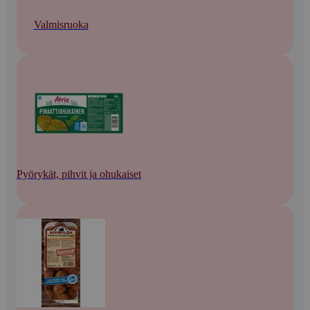
Valmisruoka
Pyörykät, pihvit ja ohukaiset