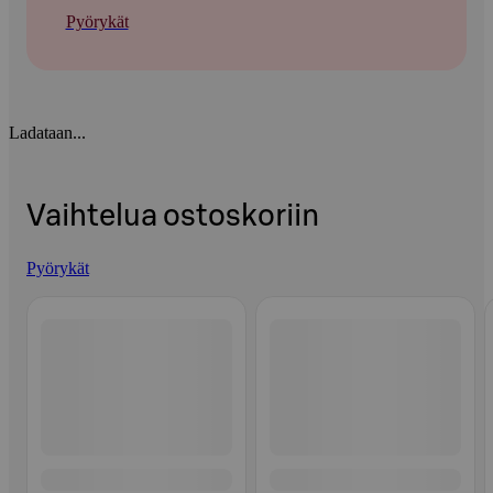
Pyörykät
Ladataan...
Vaihtelua ostoskoriin
Pyörykät
Ohita listaus