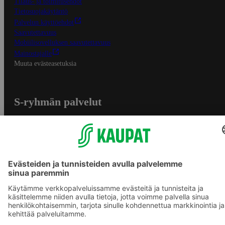
Tilaus- ja toimitusehdot
Tietosuojakäytäntö
Palvelun käyttöehdot
Saavutettavuus
Mobiilisovelluksen saavutettavuus
Mainostajalle
Muuta evästeasetuksia
S-ryhmän palvelut
S-ryhmä
Asiakasomistajuus
Yhteishyvä Ruoka -sovellus
S-ostoslista -sovellus
Prisma.fi
Sokos.fi
S-Pankki
Yhteishyvä
Sokos Hotels