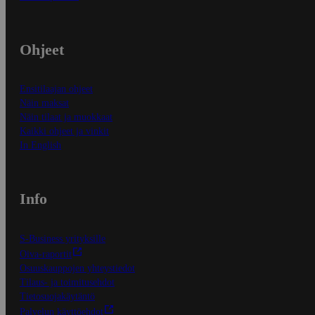
Ohjeet
Ensitilaajan ohjeet
Näin maksat
Näin tilaat ja muokkaat
Kaikki ohjeet ja vinkit
In English
Info
S-Business yrityksille
Oiva-raportit
Osuuskauppojen yhteystiedot
Tilaus- ja toimitusehdot
Tietosuojakäytäntö
Palvelun käyttöehdot