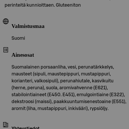
perinteitä kunnioittaen. Gluteeniton
Valmistusmaa
Suomi
Ainesosat
Suomalainen porsaanliha, vesi, perunatärkkelys,
mausteet (sipuli, maustepippuri, mustapippuri,
korianteri, valkosipuli), perunahiutale, kasvikuitu
(herne, peruna), suola, aromivahvenne (E621),
stabilointiaineet (E450. E451), emulgointiaine (E322),
dekstroosi (maissi), paakkuuntumisenestoaine (E551),
aromit (liha, mustapippuri, inkivääri), rypsiöljy.
Yhteystiedot