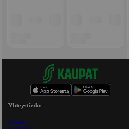
Yhteystiedot
Myymälät
Asiakaspalvelu