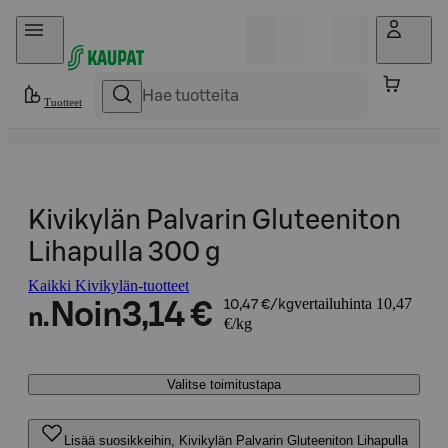
Hyppää sisältöön
Tuotteet
Kivikylän Palvarin Gluteeniton
Lihapulla 300 g
Kaikki Kivikylän-tuotteet
vertailuhinta 10,47
Noin
3,14 €
10,47 €/kg
n.
€/kg
Valitse toimitustapa
Lisää suosikkeihin, Kivikylän Palvarin Gluteeniton Lihapulla