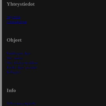
Yhteystiedot
Myymälät
Asiakaspalvelu
Ohjeet
Ensitilaajan ohjeet
Näin maksat
Näin tilaat ja muokkaat
Kaikki ohjeet ja vinkit
In English
Info
S-Business yrityksille