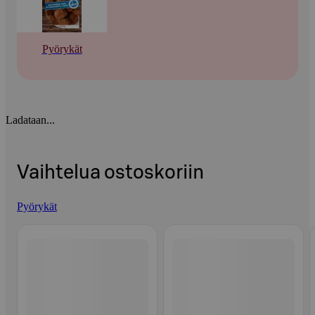
Pyörykät
Ladataan...
Vaihtelua ostoskoriin
Pyörykät
Ohita listaus