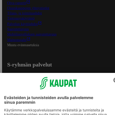
Oiva-raportit
Osuuskauppojen yhteystiedot
Tilaus- ja toimitusehdot
Tietosuojakäytäntö
Palvelun käyttöehdot
Saavutettavuus
Mobiilisovelluksen saavutettavuus
Mainostajalle
Muuta evästeasetuksia
S-ryhmän palvelut
S-ryhmä
Asiakasomistajuus
Yhteishyvä Ruoka -sovellus
S-ostoslista -sovellus
Prisma.fi
Sokos.fi
S-Pankki