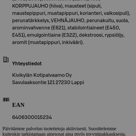
KORPPUJAUHO (hiiva), mausteet (sipuli,
maustepippuri, mustapippuri, korianteri, valkosipuli),
perunatärkkelys, VEHNÄJAUHO, perunakuitu, suola,
arominvahvenne (E621), stabilointiaineet (E450,
E451), emulgointiaine (E322), dekstroosi, rypsiöljy,
aromit (mustapippuri, inkivääri).
Yhteystiedot
Kivikylän Kotipalvaamo Oy
Savulaaksontie 121 27230 Lappi
EAN
6406300015234
Päivitämme palvelun tuotetietoja aktiivisesti. Suosittelemme
kuitenkin tarkistamaan ainesosat aina myös myyntipakkauksesta.