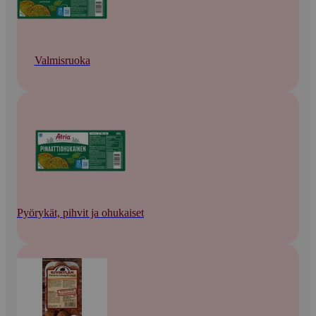
Valmisruoka
Pyörykät, pihvit ja ohukaiset