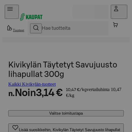
Hyppää sisältöön
Tuotteet
Kivikylän Täytetyt Savujuusto
lihapullat 300g
Kaikki Kivikylän-tuotteet
vertailuhinta 10,47
Noin
3,14 €
10,47 €/kg
n.
€/kg
Valitse toimitustapa
Lisää suosikkeihin, Kivikylän Täytetyt Savujuusto lihapullat