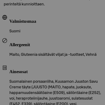
perinteitä kunnioittaen.
Valmistusmaa
Suomi
Allergeenit
Maito, Gluteenia sisältävät viljat ja -tuotteet, Vehnä
Ainesosat
Suomalainen porsaanliha, Kuusamon Juuston Savu
Creme täyte (JUUSTO (MAITO, hapate, juoksute,
happamuudensäätöaine (E509), säilöntäaine (E252),
voi, heraproteiinijauhe, juustoaromi, sulatesuolat
(E452, E339), säilöntäaine (E200), vesi,