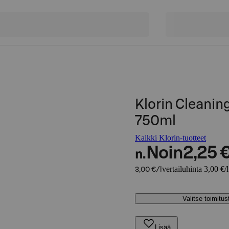
Klorin Cleanin
750ml
Kaikki Klorin-tuotteet
Noin
2,25 
n.
vertailuhinta 3,00 €/l
3,00 €/l
Valitse toimitu
Lisää