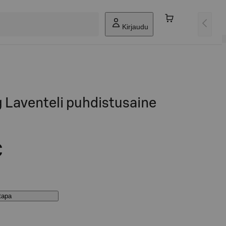
Kirjaudu
g Laventeli puhdistusaine
€
stapa