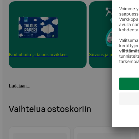
Kodinhoito ja taloustarvikkeet
Siivous ja puhdistusainee
Ladataan...
Vaihtelua ostoskoriin
Ohita listaus