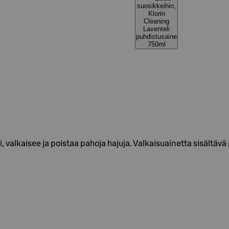
suosikkeihin,
Klorin
Cleaning
Laventeli
puhdistusaine
750ml
, valkaisee ja poistaa pahoja hajuja. Valkaisuainetta sisältäv