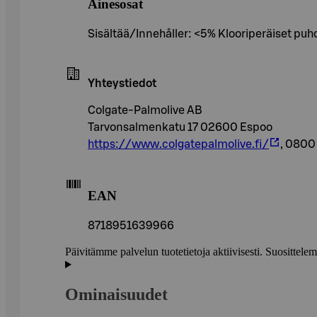
Ainesosat
Sisältää/Innehåller: <5% Klooriperäiset pu
Yhteystiedot
Colgate-Palmolive AB
Tarvonsalmenkatu 17 02600 Espoo
https://www.colgatepalmolive.fi/
, 0800
EAN
8718951639966
Päivitämme palvelun tuotetietoja aktiivisesti. Suositte
Ominaisuudet