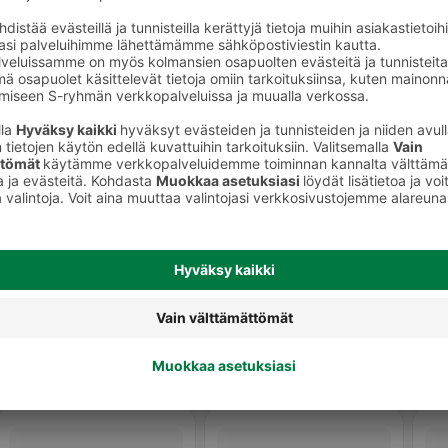
t
Keittiön puhdistusaineet