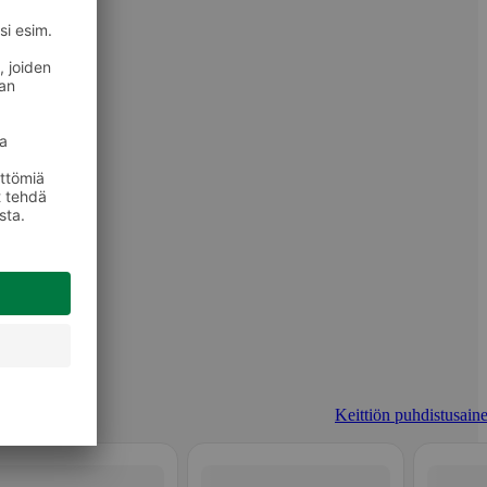
Keittiön puhdistusaine