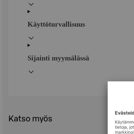
Käyttöturvallisuus
Sijainti myymälässä
Katso myös