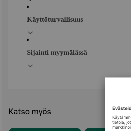
Käyttöturvallisuus
Sijainti myymälässä
Katso myös