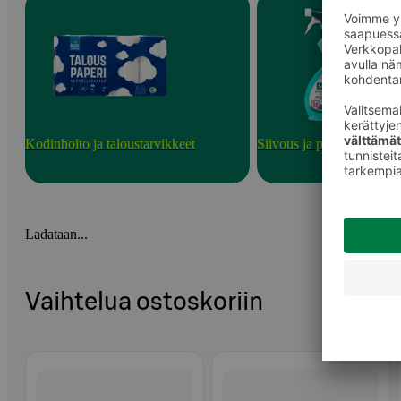
Kodinhoito ja taloustarvikkeet
Siivous ja puhdistusainee
Ladataan...
Vaihtelua ostoskoriin
Ohita listaus