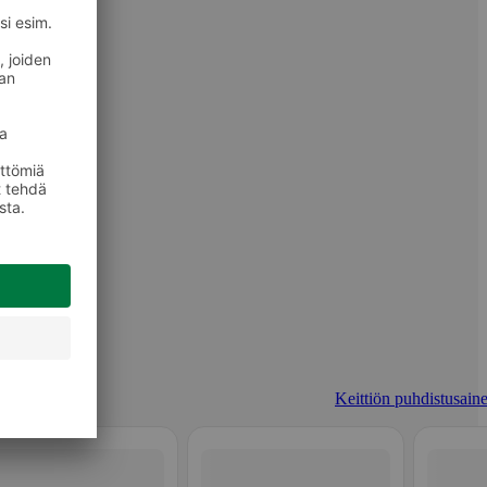
Keittiön puhdistusaine