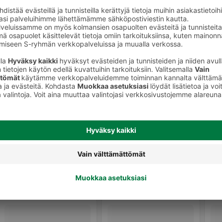
t
Keittiön puhdistusaineet