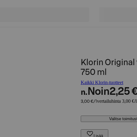
Klorin Original
750 ml
Kaikki Klorin-tuotteet
Noin
2,25 
n.
vertailuhinta 3,00 €/l
3,00 €/l
Valitse toimitu
Lisää