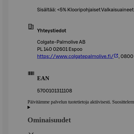
Sisältää: <5% Klooripohjaiset Valkaisuaineet,
Yhteystiedot
Colgate-Palmolive AB
PL 140 02601 Espoo
https://www.colgatepalmolive.fi/
, 0800
EAN
5700101311108
Päivitämme palvelun tuotetietoja aktiivisesti. Suositte
Ominaisuudet