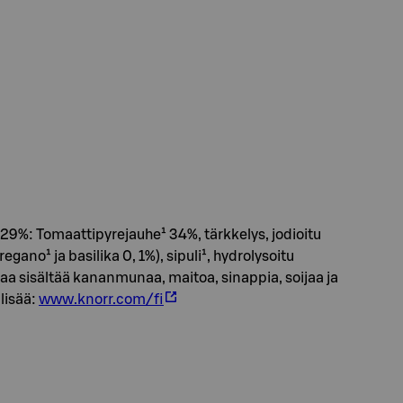
: Tomaattipyrejauhe¹ 34%, tärkkelys, jodioitu
egano¹ ja basilika 0, 1%), sipuli¹, hydrolysoitu
taa sisältää kananmunaa, maitoa, sinappia, soijaa ja
 lisää:
www.knorr.com/fi