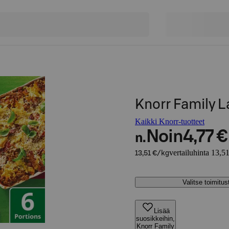
Knorr Family L
Kaikki Knorr-tuotteet
Noin
4,77 €
n.
vertailuhinta 13,5
13,51 €/kg
Valitse toimitu
Lisää
suosikkeihin,
Knorr Family