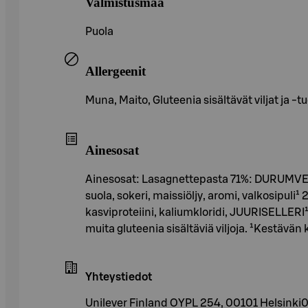
Valmistusmaa
Puola
Allergeenit
Muna, Maito, Gluteenia sisältävät viljat ja -t
Ainesosat
Ainesosat: Lasagnettepasta 71%: DURUMVEH
suola, sokeri, maissiöljy, aromi, valkosipuli¹ 
kasviproteiini, kaliumkloridi, JUURISELLERI¹
muita gluteenia sisältäviä viljoja. ¹Kestävän 
Yhteystiedot
Unilever Finland OYPL 254, 00101 Helsin