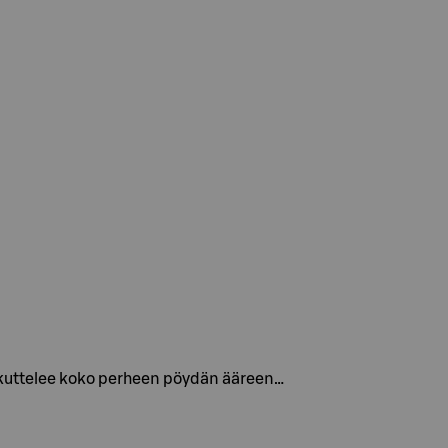
oukuttelee koko perheen pöydän ääreen…