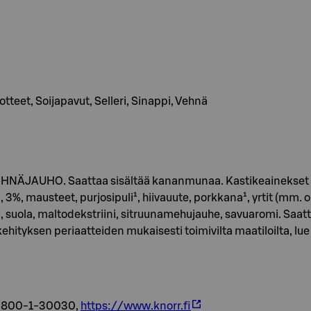
uotteet, Soijapavut, Selleri, Sinappi, Vehnä
NÄJAUHO. Saattaa sisältää kananmunaa. Kastikeainekset 29%
2, 3%, mausteet, purjosipuli¹, hiivauute, porkkana¹, yrtit (mm. or
, suola, maltodekstriini, sitruunamehujauhe, savuaromi. Saat
kehityksen periaatteiden mukaisesti toimivilta maatiloilta, lue
ki0800-1-30030,
https://www.knorr.fi