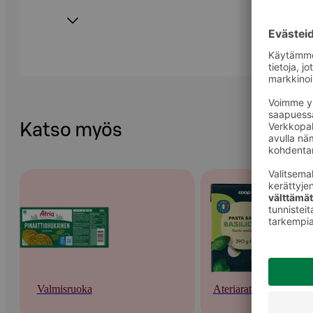
Katso myös
Valmisruoka
Ateriaratkaisut