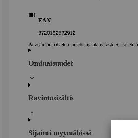
EAN
8720182572912
Päivitämme palvelun tuotetietoja aktiivisesti. Suositte
Ominaisuudet
Ravintosisältö
Sijainti myymälässä