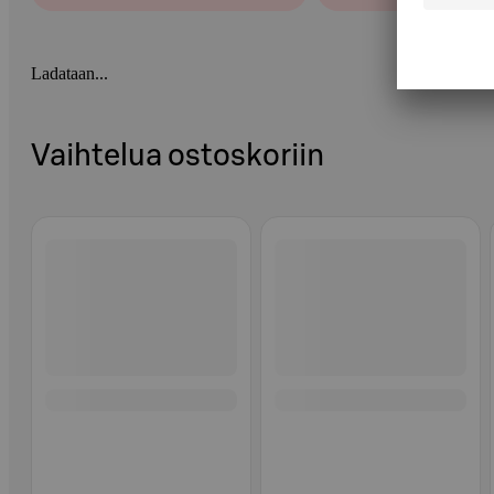
Ladataan...
Vaihtelua ostoskoriin
Ohita listaus