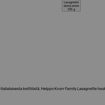
Lasagnette
ateria-aines
335 g
italialaisesta keittiöstä. Helppo Knorr Family Lasagnette h