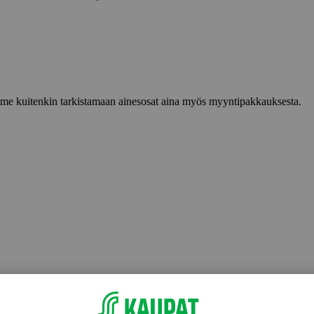
lemme kuitenkin tarkistamaan ainesosat aina myös myyntipakkauksesta.