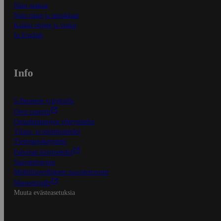
Näin maksat
Näin tilaat ja muokkaat
Kaikki ohjeet ja vinkit
In English
Info
S-Business yrityksille
Oiva-raportit
Osuuskauppojen yhteystiedot
Tilaus- ja toimitusehdot
Tietosuojakäytäntö
Palvelun käyttöehdot
Saavutettavuus
Mobiilisovelluksen saavutettavuus
Mainostajalle
Muuta evästeasetuksia