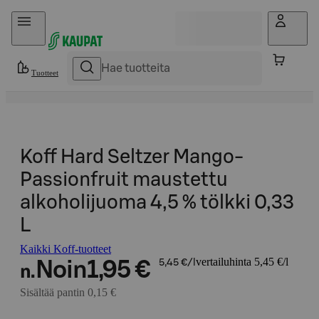
Hyppää sisältöön
Tuotteet
Koff Hard Seltzer Mango-
Passionfruit maustettu
alkoholijuoma 4,5 % tölkki 0,33
L
Kaikki Koff-tuotteet
vertailuhinta 5,45 €/l
Noin
1,95 €
5,45 €/l
n.
Sisältää pantin 0,15 €