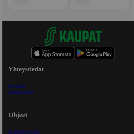
Yhteystiedot
Myymälät
Asiakaspalvelu
Ohjeet
Ensitilaajan ohjeet