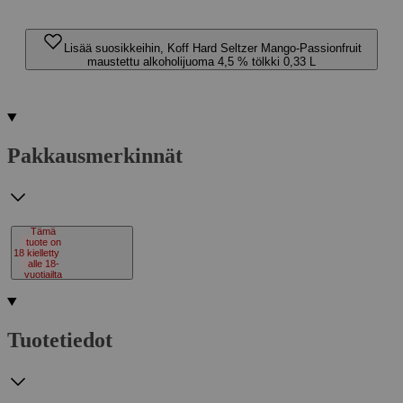
Lisää suosikkeihin, Koff Hard Seltzer Mango-Passionfruit
maustettu alkoholijuoma 4,5 % tölkki 0,33 L
Pakkausmerkinnät
Tämä
tuote on
18
kielletty
alle 18-
vuotiailta
Tuotetiedot