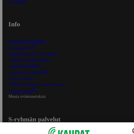
In English
Info
S-Business yrityksille
Oiva-raportit
Osuuskauppojen yhteystiedot
Tilaus- ja toimitusehdot
Tietosuojakäytäntö
Palvelun käyttöehdot
Saavutettavuus
Mobiilisovelluksen saavutettavuus
Mainostajalle
Muuta evästeasetuksia
S-ryhmän palvelut