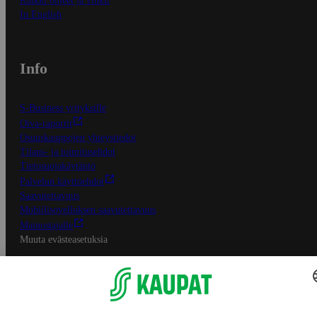
Kaikki ohjeet ja vinkit
In English
Info
S-Business yrityksille
Oiva-raportit
Osuuskauppojen yhteystiedot
Tilaus- ja toimitusehdot
Tietosuojakäytäntö
Palvelun käyttöehdot
Saavutettavuus
Mobiilisovelluksen saavutettavuus
Mainostajalle
Muuta evästeasetuksia
S-ryhmän palvelut