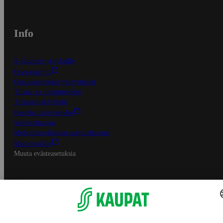
Info
S-Business yrityksille
Oiva-raportit
Osuuskauppojen yhteystiedot
Tilaus- ja toimitusehdot
Tietosuojakäytäntö
Palvelun käyttöehdot
Saavutettavuus
Mobiilisovelluksen saavutettavuus
Mainostajalle
Muuta evästeasetuksia
S-ryhmän palvelut
S-ryhmä