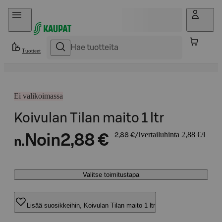
Hyppää sisältöön
Tuotteet
Ei valikoimassa
Koivulan Tilan maito 1 ltr
vertailuhinta 2,88 €/l
Noin
2,88 €
2,88 €/l
n.
Valitse toimitustapa
Lisää suosikkeihin, Koivulan Tilan maito 1 ltr