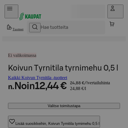
Hyppää sisältöön
Tuotteet
Ei valikoimassa
Koivun Tyrnitila tyrnimehu 0,5 l
Kaikki Koivun Tyrnitila -tuotteet
vertailuhinta
Noin
12,44 €
24,88 €/l
n.
24,88 €/l
Valitse toimitustapa
Lisää suosikkeihin, Koivun Tyrnitila tyrnimehu 0,5 l