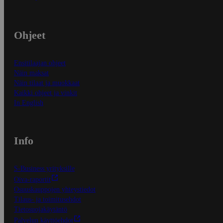
Ohjeet
Ensitilaajan ohjeet
Näin maksat
Näin tilaat ja muokkaat
Kaikki ohjeet ja vinkit
In English
Info
S-Business yrityksille
Oiva-raportit
Osuuskauppojen yhteystiedot
Tilaus- ja toimitusehdot
Tietosuojakäytäntö
Palvelun käyttöehdot