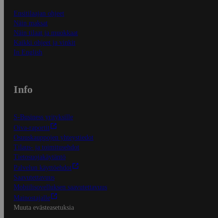
Ensitilaajan ohjeet
Näin maksat
Näin tilaat ja muokkaat
Kaikki ohjeet ja vinkit
In English
Info
S-Business yrityksille
Oiva-raportit
Osuuskauppojen yhteystiedot
Tilaus- ja toimitusehdot
Tietosuojakäytäntö
Palvelun käyttöehdot
Saavutettavuus
Mobiilisovelluksen saavutettavuus
Mainostajalle
Muuta evästeasetuksia