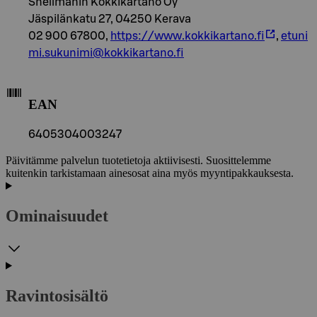
Snellmanin Kokkikartano Oy
Jäspilänkatu 27, 04250 Kerava
02 900 67800,
https://www.kokkikartano.fi
,
etuni
mi.sukunimi@kokkikartano.fi
EAN
6405304003247
Päivitämme palvelun tuotetietoja aktiivisesti. Suosittelemme
kuitenkin tarkistamaan ainesosat aina myös myyntipakkauksesta.
Ominaisuudet
Ravintosisältö