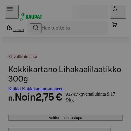
Hyppää sisältöön
Tuotteet
Ei valikoimassa
Kokkikartano Lihakaalilaatikko
300g
Kaikki Kokkikartano-tuotteet
vertailuhinta 9,17
Noin
2,75 €
9,17 €/kg
n.
€/kg
Valitse toimitustapa