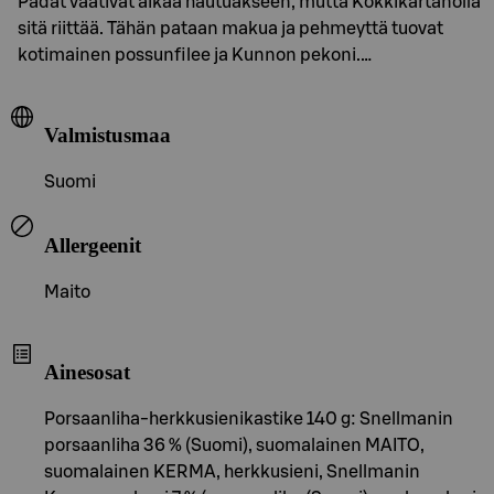
Padat vaativat aikaa hautuakseen, mutta Kokkikartanolla
sitä riittää. Tähän pataan makua ja pehmeyttä tuovat
kotimainen possunfilee ja Kunnon pekoni.…
Valmistusmaa
Suomi
Allergeenit
Maito
Ainesosat
Porsaanliha-herkkusienikastike 140 g: Snellmanin
porsaanliha 36 % (Suomi), suomalainen MAITO,
suomalainen KERMA, herkkusieni, Snellmanin