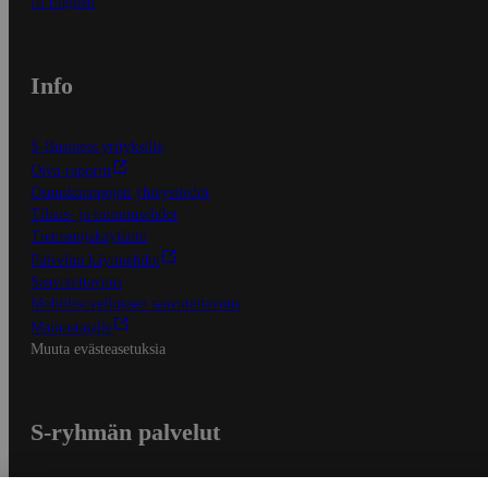
In English
Info
S-Business yrityksille
Oiva-raportit
Osuuskauppojen yhteystiedot
Tilaus- ja toimitusehdot
Tietosuojakäytäntö
Palvelun käyttöehdot
Saavutettavuus
Mobiilisovelluksen saavutettavuus
Mainostajalle
Muuta evästeasetuksia
S-ryhmän palvelut