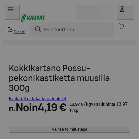
Hyppää sisältöön
Tuotteet
Kokkikartano Possu-
pekonikastiketta muusilla
300g
Kaikki Kokkikartano-tuotteet
vertailuhinta 13,97
Noin
4,19 €
13,97 €/kg
n.
€/kg
Valitse toimitustapa