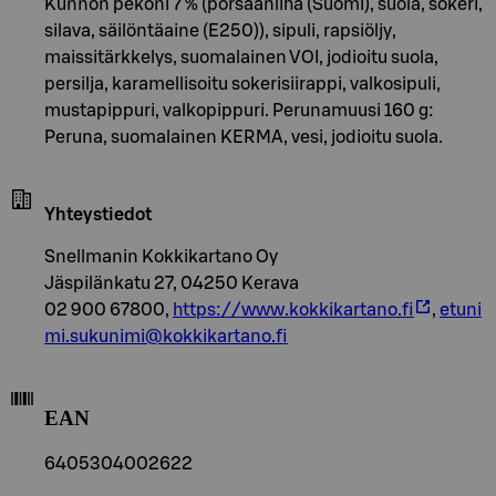
Kunnon pekoni 7 % (porsaanliha (Suomi), suola, sokeri,
silava, säilöntäaine (E250)), sipuli, rapsiöljy,
maissitärkkelys, suomalainen VOI, jodioitu suola,
persilja, karamellisoitu sokerisiirappi, valkosipuli,
mustapippuri, valkopippuri. Perunamuusi 160 g:
Peruna, suomalainen KERMA, vesi, jodioitu suola.
Yhteystiedot
Snellmanin Kokkikartano Oy
Jäspilänkatu 27, 04250 Kerava
02 900 67800,
https://www.kokkikartano.fi
,
etuni
mi.sukunimi@kokkikartano.fi
EAN
6405304002622