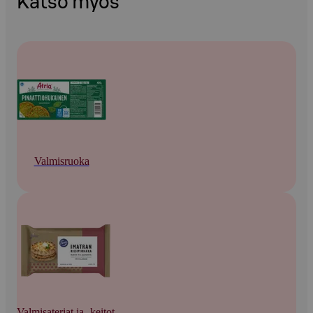
Katso myös
Valmisruoka
Valmisateriat ja -keitot