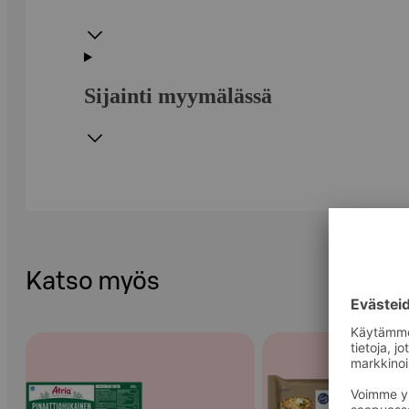
Sijainti myymälässä
Katso myös