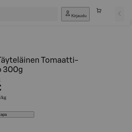
Kirjaudu
Täyteläinen Tomaatti-
o 300g
t
€
€/kg
stapa