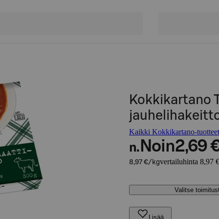
Kokkikartano 
jauhelihakeitt
Kaikki Kokkikartano-tuottee
Noin
2,69 
n.
vertailuhinta 8,97 
8,97 €/kg
Valitse toimitu
Lisää