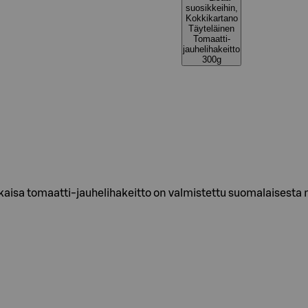
suosikkeihin,
Kokkikartano
Täyteläinen
Tomaatti-
jauhelihakeitto
300g
kaisa tomaatti-jauhelihakeitto on valmistettu suomalaisesta 