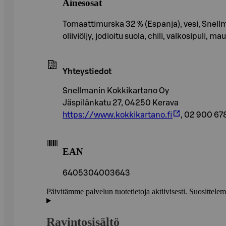
Ainesosat
Tomaattimurska 32 % (Espanja), vesi, Snellma
oliiviöljy, jodioitu suola, chili, valkosipuli,
Yhteystiedot
Snellmanin Kokkikartano Oy
Jäspilänkatu 27, 04250 Kerava
https://www.kokkikartano.fi
, 02 900 6
EAN
6405304003643
Päivitämme palvelun tuotetietoja aktiivisesti. Suositte
Ravintosisältö