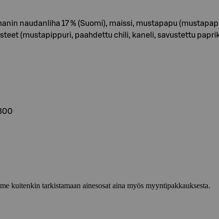
nin naudanliha 17 % (Suomi), maissi, mustapapu (mustapapu, ve
 mausteet (mustapippuri, paahdettu chili, kaneli, savustettu papr
7800
lemme kuitenkin tarkistamaan ainesosat aina myös myyntipakkauksesta.