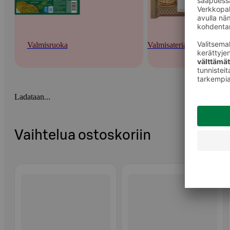
Valmisruoka
Valmisateriat ja -keitot
Ladataan...
Vaihtelua ostoskoriin
Ohita listaus