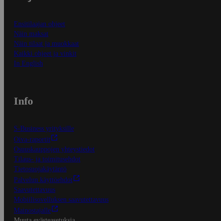
Ensitilaajan ohjeet
Näin maksat
Näin tilaat ja muokkaat
Kaikki ohjeet ja vinkit
In English
Info
S-Business yrityksille
Oiva-raportit
Osuuskauppojen yhteystiedot
Tilaus- ja toimitusehdot
Tietosuojakäytäntö
Palvelun käyttöehdot
Saavutettavuus
Mobiilisovelluksen saavutettavuus
Mainostajalle
Muuta evästeasetuksia