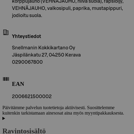
korppujauho (VEHNÄJAUHO, hiiva suola), rapsiöljy,
VEHNÄJAUHO, valkosipuli, paprika, mustapippuri,
jodioitu suola.
Yhteystiedot
Snellmanin Kokkikartano Oy
Jäspilänkatu 27, 04250 Kerava
0290067800
EAN
2006621500002
Päivitämme palvelun tuotetietoja aktiivisesti. Suosittelemme
kuitenkin tarkistamaan ainesosat aina myös myyntipakkauksesta.
Ravintosisältö