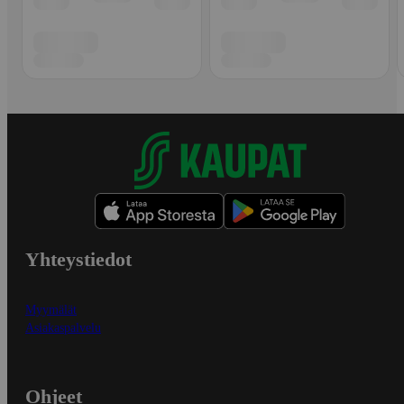
Yhteystiedot
Myymälät
Asiakaspalvelu
Ohjeet