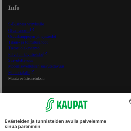
Info
S-Business yrityksille
Oiva-raportit
Osuuskauppojen yhteystiedot
Tilaus- ja toimitusehdot
Tietosuojakäytäntö
Palvelun käyttöehdot
Saavutettavuus
Mobiilisovelluksen saavutettavuus
Mainostajalle
Muuta evästeasetuksia
S-ryhmän palvelut
S-ryhmä
Asiakasomistajuus
Yhteishyvä Ruoka -sovellus