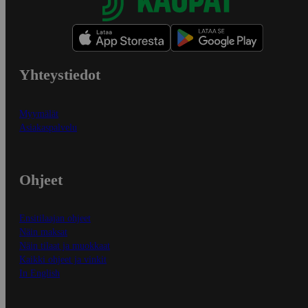
Yhteystiedot
Myymälät
Asiakaspalvelu
Ohjeet
Ensitilaajan ohjeet
Näin maksat
Näin tilaat ja muokkaat
Kaikki ohjeet ja vinkit
In English