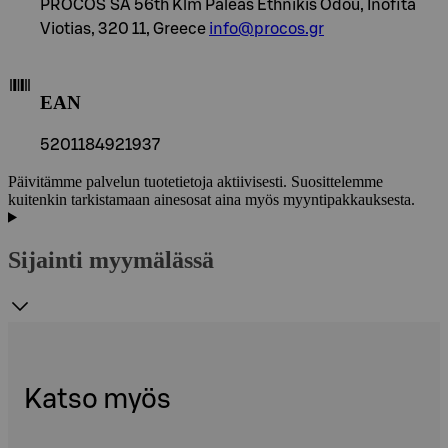
PROCOS SA 56th Klm Paleas Ethnikis Odou, Inofita
Viotias, 320 11, Greece
info@procos.gr
EAN
5201184921937
Päivitämme palvelun tuotetietoja aktiivisesti. Suosittelemme
kuitenkin tarkistamaan ainesosat aina myös myyntipakkauksesta.
Sijainti myymälässä
Katso myös