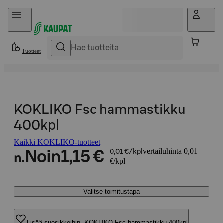
Hyppää sisältöön
Tuotteet
KOKLIKO Fsc hammastikku
400kpl
Kaikki KOKLIKO-tuotteet
vertailuhinta 0,01
Noin
1,15 €
0,01 €/kpl
n.
€/kpl
Valitse toimitustapa
Lisää suosikkeihin, KOKLIKO Fsc hammastikku 400kpl