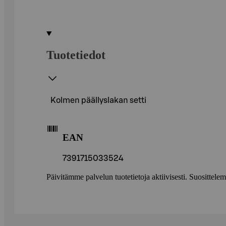
Tuotetiedot
Kolmen päällyslakan setti
EAN
7391715033524
Päivitämme palvelun tuotetietoja aktiivisesti. Suositte