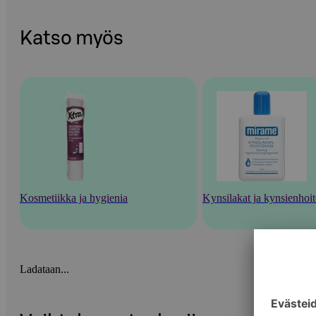
Katso myös
Kosmetiikka ja hygienia
Kynsilakat ja kynsienhoi
Ladataan...