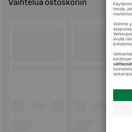
Vaihtelua ostoskoriin
Ohita listaus