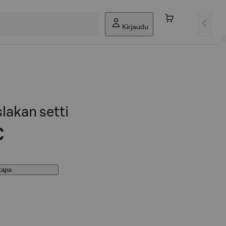
Kirjaudu
lakan setti
€
stapa