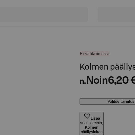
Ei valikoimassa
Kolmen päällys
Noin
6,20 
n.
Valitse toimitu
Lisää
suosikkeihin,
Kolmen
päällyslakan