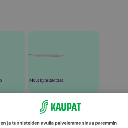
to
Muut kynsituotteet