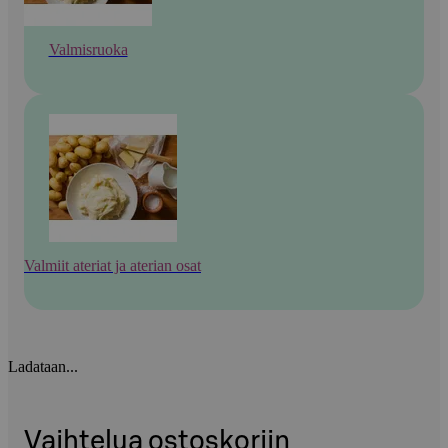
Valmisruoka
Valmiit ateriat ja aterian osat
Ladataan...
Vaihtelua ostoskoriin