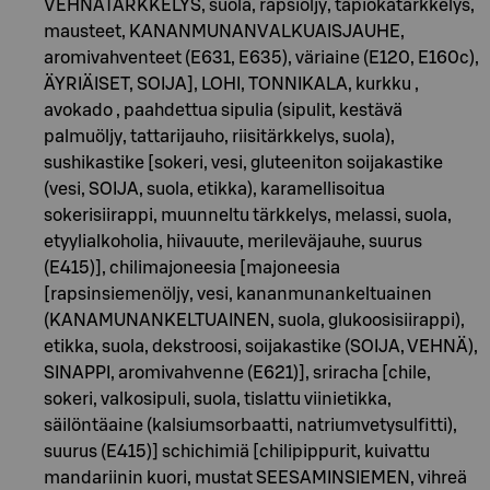
VEHNÄTÄRKKELYS, suola, rapsiöljy, tapiokatärkkelys,
mausteet, KANANMUNANVALKUAISJAUHE,
aromivahventeet (E631, E635), väriaine (E120, E160c),
ÄYRIÄISET, SOIJA], LOHI, TONNIKALA, kurkku ,
avokado , paahdettua sipulia (sipulit, kestävä
palmuöljy, tattarijauho, riisitärkkelys, suola),
sushikastike [sokeri, vesi, gluteeniton soijakastike
(vesi, SOIJA, suola, etikka), karamellisoitua
sokerisiirappi, muunneltu tärkkelys, melassi, suola,
etyylialkoholia, hiivauute, merileväjauhe, suurus
(E415)], chilimajoneesia [majoneesia
[rapsinsiemenöljy, vesi, kananmunankeltuainen
(KANAMUNANKELTUAINEN, suola, glukoosisiirappi),
etikka, suola, dekstroosi, soijakastike (SOIJA, VEHNÄ),
SINAPPI, aromivahvenne (E621)], sriracha [chile,
sokeri, valkosipuli, suola, tislattu viinietikka,
säilöntäaine (kalsiumsorbaatti, natriumvetysulfitti),
suurus (E415)] schichimiä [chilipippurit, kuivattu
mandariinin kuori, mustat SEESAMINSIEMEN, vihreä