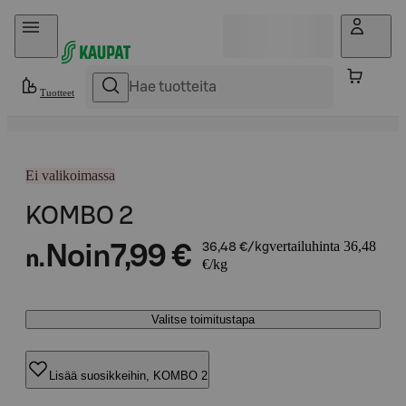
Hyppää sisältöön
Tuotteet
Ei valikoimassa
KOMBO 2
vertailuhinta 36,48
Noin
7,99 €
36,48 €/kg
n.
€/kg
Valitse toimitustapa
Lisää suosikkeihin, KOMBO 2