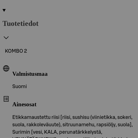
Tuotetiedot
KOMBO 2
Valmistusmaa
Suomi
Ainesosat
Etikkamaustettu riisi [riisi, sushisu (viinietikka, sokeri,
suola, rakkoleväuute), sitruunamehu, rapsiöljy, suola],
Surimin [vesi, KALA, perunatärkkelystä,