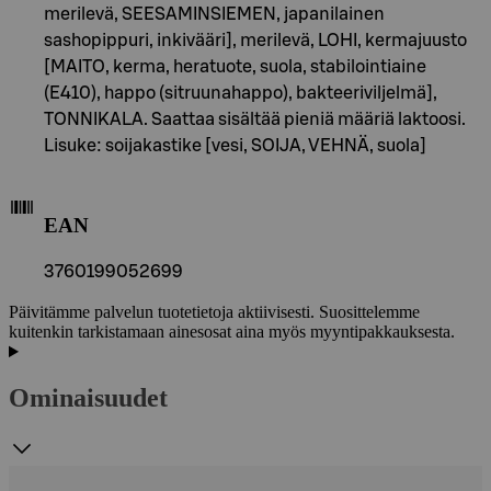
merilevä, SEESAMINSIEMEN, japanilainen
sashopippuri, inkivääri], merilevä, LOHI, kermajuusto
[MAITO, kerma, heratuote, suola, stabilointiaine
(E410), happo (sitruunahappo), bakteeriviljelmä],
TONNIKALA. Saattaa sisältää pieniä määriä laktoosi.
Lisuke: soijakastike [vesi, SOIJA, VEHNÄ, suola]
EAN
3760199052699
Päivitämme palvelun tuotetietoja aktiivisesti. Suosittelemme
kuitenkin tarkistamaan ainesosat aina myös myyntipakkauksesta.
Ominaisuudet