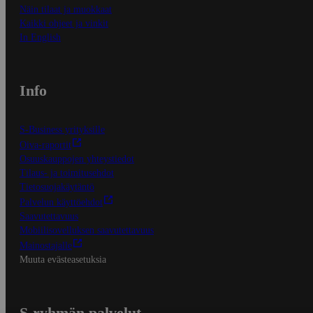
Näin tilaat ja muokkaat
Kaikki ohjeet ja vinkit
In English
Info
S-Business yrityksille
Oiva-raportit
Osuuskauppojen yhteystiedot
Tilaus- ja toimitusehdot
Tietosuojakäytäntö
Palvelun käyttöehdot
Saavutettavuus
Mobiilisovelluksen saavutettavuus
Mainostajalle
Muuta evästeasetuksia
S-ryhmän palvelut