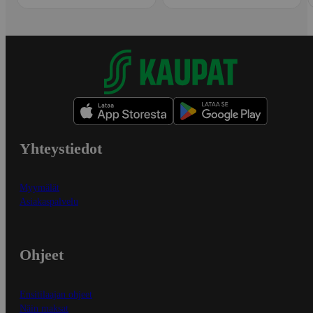
Yhteystiedot
Myymälät
Asiakaspalvelu
Ohjeet
Ensitilaajan ohjeet
Näin maksat