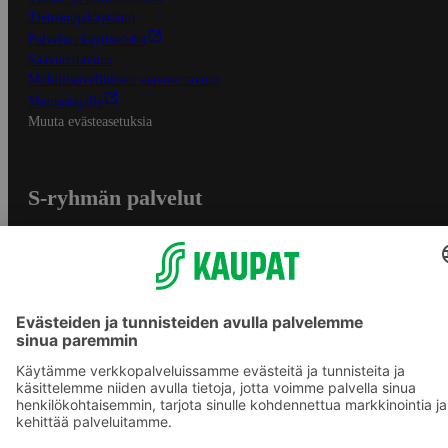
Tietosuojakäytäntö
Palvelun käyttöehdot
Saavutettavuus
Mobiilisovelluksen saavutettavuus
Mainostajalle
Muuta evästeasetuksia
S-ryhmän palvelut
S-ryhmä
Asiakasomistajuus
Yhteishyvä Ruoka -sovellus
S-ostoslista -sovellus
Prisma.fi
Sokos.fi
S-Pankki
Yhteishyvä
Sokos Hotels