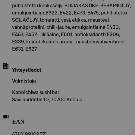
puhdistettu kookosöljy, SOIJAKASTIKE, SESAMIÖLJY,
emulgointiaineE322, E422, E473, E475, puhdistettu
SOIJAÖLJY, tomaatti, vesi, etikka, mausteet,
vehnäproteiini, chili-jauhe, emulgointiaine E450,
E451, E452, , lisäaine, E501, antioksidantti E306,
E339, keinotekoinen aromi, mausteenvahventimet
E631, E627.
Yhteystiedot
Valmistaja
Konnichiwa sushi bar
Savilahdentie 10, 70700 Kuopio
EAN
4710199109571