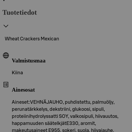
Tuotetiedot
Wheat Crackers Mexican
Valmistusmaa
Kiina
Ainesosat
Aineset:VEHNÄJAUHO, puhdistettu, palmuöljy,
perunatärkkelys, dekstriini, glukoosi, sipuli,
proteiinihydrolyssatti SOY, valkosipuli, hiivauutos,
happamuuden säätelkjätE330, aromit,
makeutusaineet E955, sokeri, suola, hiivajauhe,