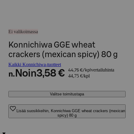
Ei valikoimassa
Konnichiwa GGE wheat
crackers (mexican spicy) 80 g
Kaikki Konnichiwa-tuotteet
vertailuhinta
Noin
3,58 €
44,75 €/kpl
n.
44,75 €/kpl
Valitse toimitustapa
Lisää suosikkeihin, Konnichiwa GGE wheat crackers (mexican
spicy) 80 g