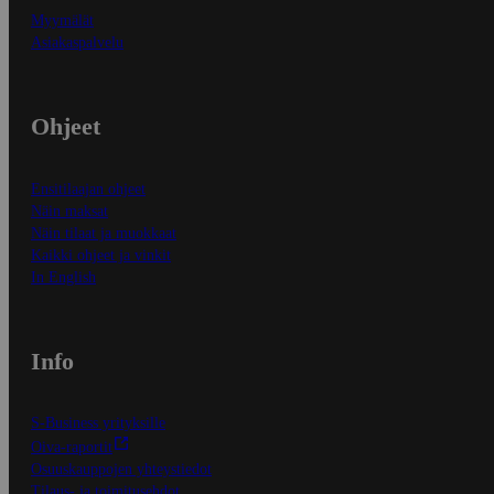
Myymälät
Asiakaspalvelu
Ohjeet
Ensitilaajan ohjeet
Näin maksat
Näin tilaat ja muokkaat
Kaikki ohjeet ja vinkit
In English
Info
S-Business yrityksille
Oiva-raportit
Osuuskauppojen yhteystiedot
Tilaus- ja toimitusehdot