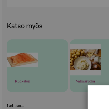
Katso myös
Ruokatori
Valmisruoka
Ladataan...