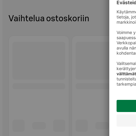
Vaihtelua ostoskoriin
Ohita listaus