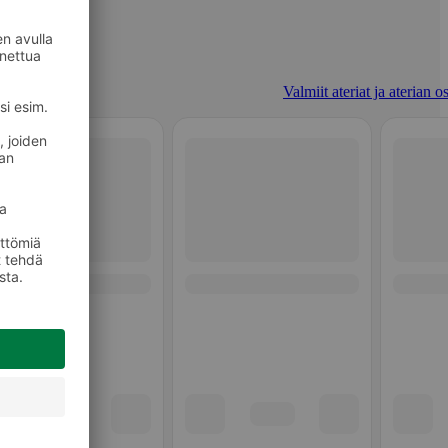
Valmiit ateriat ja aterian o