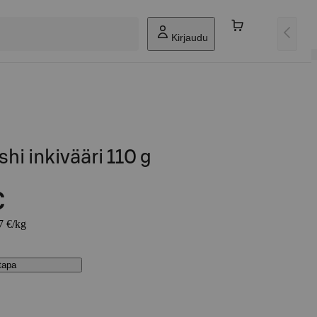
Kirjaudu
hi inkivääri 110 g
€
7 €/kg
stapa