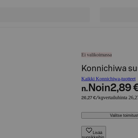
Ei valikoimassa
Konnichiwa sus
Kaikki Konnichiwa-tuotteet
Noin
2,89 
n.
vertailuhinta 26,2
26,27 €/kg
Valitse toimitu
Lisää
suosikkeihin,