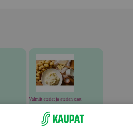
Valmiit ateriat ja aterian osat