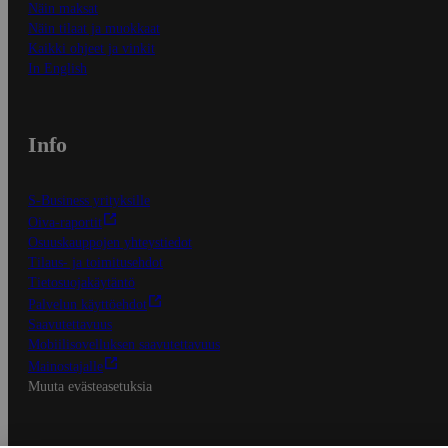
Näin maksat
Näin tilaat ja muokkaat
Kaikki ohjeet ja vinkit
In English
Info
S-Business yrityksille
Oiva-raportit
Osuuskauppojen yhteystiedot
Tilaus- ja toimitusehdot
Tietosuojakäytäntö
Palvelun käyttöehdot
Saavutettavuus
Mobiilisovelluksen saavutettavuus
Mainostajalle
Muuta evästeasetuksia