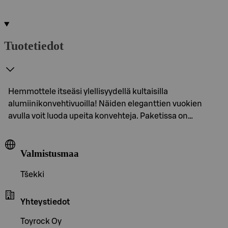
Tuotetiedot
Hemmottele itseäsi ylellisyydellä kultaisilla
alumiinikonvehtivuoilla! Näiden eleganttien vuokien
avulla voit luoda upeita konvehteja. Paketissa on…
Valmistusmaa
Tšekki
Yhteystiedot
Toyrock Oy