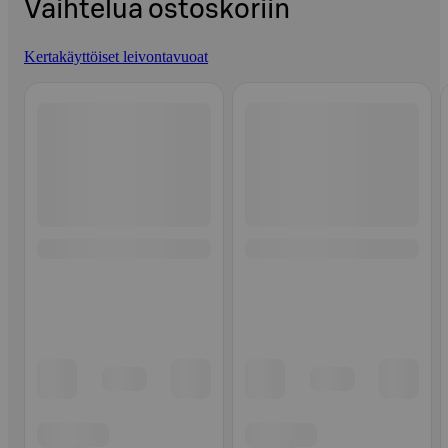
Vaihtelua ostoskoriin
Kertakäyttöiset leivontavuoat
Ohita listaus