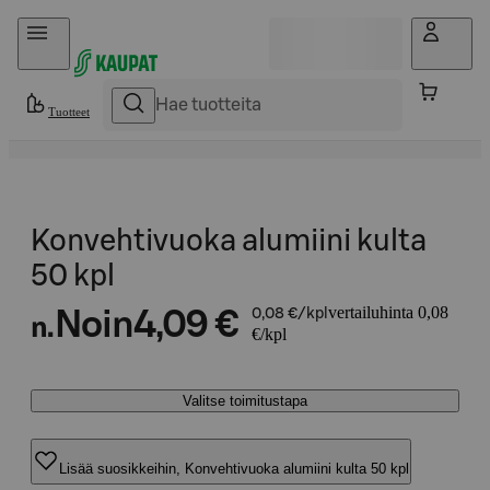
Hyppää sisältöön
Tuotteet
Konvehtivuoka alumiini kulta
50 kpl
vertailuhinta 0,08
Noin
4,09 €
0,08 €/kpl
n.
€/kpl
Valitse toimitustapa
Lisää suosikkeihin, Konvehtivuoka alumiini kulta 50 kpl