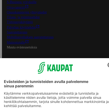
S-Business yrityksille
Oiva-raportit
Osuuskauppojen yhteystiedot
Tilaus- ja toimitusehdot
Tietosuojakäytäntö
Palvelun käyttöehdot
Saavutettavuus
Mobiilisovelluksen saavutettavuus
Mainostajalle
Muuta evästeasetuksia
S-ryhmän palvelut
S-ryhmä
Asiakasomistajuus
Yhteishyvä Ruoka -sovellus
S-ostoslista -sovellus
Prisma.fi
Sokos.fi