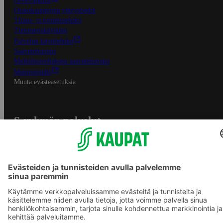
Oiva-raportit
Osuuskauppojen yhteystiedot
Tilaus- ja toimitusehdot
Tietosuojakäytäntö
Palvelun käyttöehdot
Saavutettavuus
Mobiilisovelluksen saavutettavuus
Mainostajalle
Muuta evästeasetuksia
S-ryhmän palvelut
S-ryhmä
Asiakasomistajuus
Yhteishyvä Ruoka -sovellus
S-ostoslista -sovellus
Prisma.fi
Sokos.fi
S-Pankki