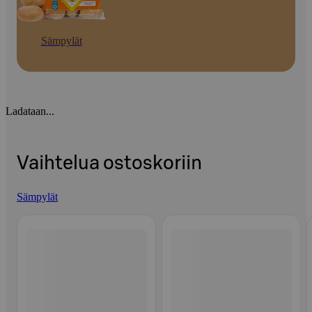
Sämpylät
Ladataan...
Vaihtelua ostoskoriin
Sämpylät
Ohita listaus