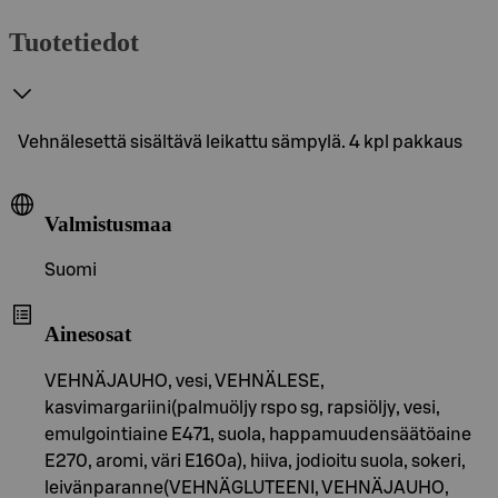
Tuotetiedot
Vehnälesettä sisältävä leikattu sämpylä. 4 kpl pakkaus
Valmistusmaa
Suomi
Ainesosat
VEHNÄJAUHO, vesi, VEHNÄLESE,
kasvimargariini(palmuöljy rspo sg, rapsiöljy, vesi,
emulgointiaine E471, suola, happamuudensäätöaine
E270, aromi, väri E160a), hiiva, jodioitu suola, sokeri,
leivänparanne(VEHNÄGLUTEENI, VEHNÄJAUHO,