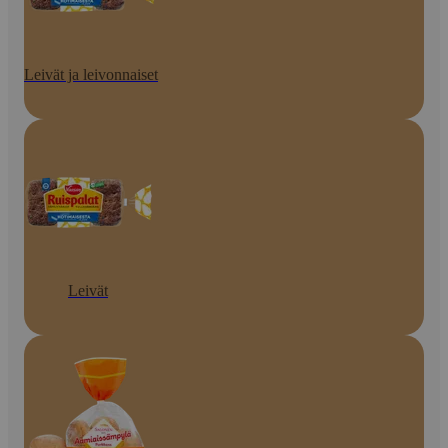
Leivät ja leivonnaiset
Leivät