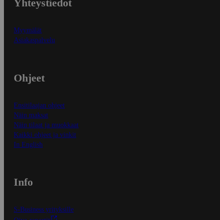
Yhteystiedot
Myymälät
Asiakaspalvelu
Ohjeet
Ensitilaajan ohjeet
Näin maksat
Näin tilaat ja muokkaat
Kaikki ohjeet ja vinkit
In English
Info
S-Business yrityksille