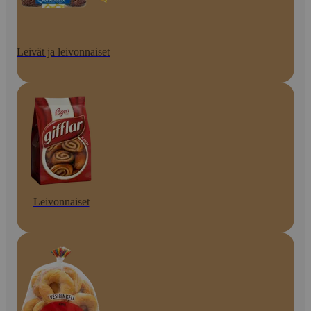
Leivät ja leivonnaiset
Leivonnaiset