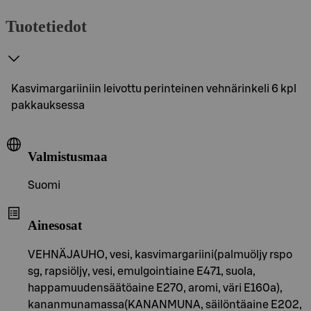
Tuotetiedot
Kasvimargariiniin leivottu perinteinen vehnärinkeli 6 kpl
pakkauksessa
Valmistusmaa
Suomi
Ainesosat
VEHNÄJAUHO, vesi, kasvimargariini(palmuöljy rspo
sg, rapsiöljy, vesi, emulgointiaine E471, suola,
happamuudensäätöaine E270, aromi, väri E160a),
kananmunamassa(KANANMUNA, säilöntäaine E202,