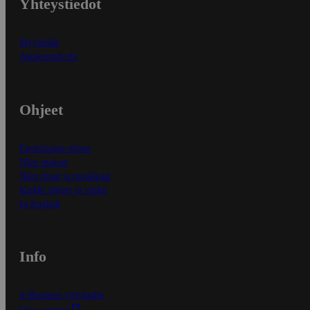
Yhteystiedot
Myymälät
Asiakaspalvelu
Ohjeet
Ensitilaajan ohjeet
Näin maksat
Näin tilaat ja muokkaat
Kaikki ohjeet ja vinkit
In English
Info
S-Business yrityksille