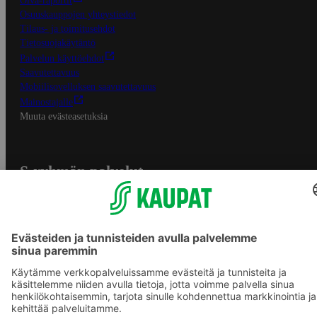
Oiva-raportit
Osuuskauppojen yhteystiedot
Tilaus- ja toimitusehdot
Tietosuojakäytäntö
Palvelun käyttöehdot
Saavutettavuus
Mobiilisovelluksen saavutettavuus
Mainostajalle
Muuta evästeasetuksia
S-ryhmän palvelut
S-ryhmä
Asiakasomistajuus
Yhteishyvä Ruoka -sovellus
S-ostoslista -sovellus
Prisma.fi
Sokos.fi
S-Pankki