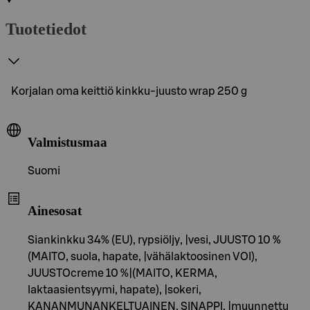
Tuotetiedot
Korjalan oma keittiö kinkku-juusto wrap 250 g
Valmistusmaa
Suomi
Ainesosat
Siankinkku 34% (EU), rypsiöljy, |vesi, JUUSTO 10 %
(MAITO, suola, hapate, |vähälaktoosinen VOI),
JUUSTOcreme 10 %|(MAITO, KERMA,
laktaasientsyymi, hapate), |sokeri,
KANANMUNANKELTUAINEN, SINAPPI, |muunnettu