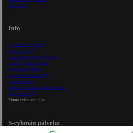
In English
Info
S-Business yrityksille
Oiva-raportit
Osuuskauppojen yhteystiedot
Tilaus- ja toimitusehdot
Tietosuojakäytäntö
Palvelun käyttöehdot
Saavutettavuus
Mobiilisovelluksen saavutettavuus
Mainostajalle
Muuta evästeasetuksia
S-ryhmän palvelut