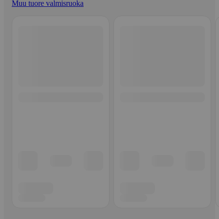
Muu tuore valmisruoka
Ohita listaus