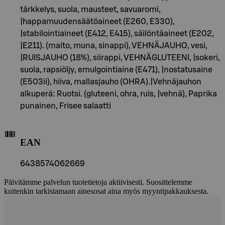
tärkkelys, suola, mausteet, savuaromi,
|happamuudensäätöaineet (E260, E330),
|stabilointiaineet (E412, E415), säilöntäaineet (E202,
|E211). (maito, muna, sinappi), VEHNÄJAUHO, vesi,
|RUISJAUHO (18%), siirappi, VEHNÄGLUTEENI, |sokeri,
suola, rapsiöljy, emulgointiaine (E471), |nostatusaine
(E503ii), hiiva, mallasjauho (OHRA).|Vehnäjauhon
alkuperä: Ruotsi. (gluteeni, ohra, ruis, |vehnä), Paprika
punainen, Frisee salaatti
EAN
6438574062669
Päivitämme palvelun tuotetietoja aktiivisesti. Suosittelemme
kuitenkin tarkistamaan ainesosat aina myös myyntipakkauksesta.