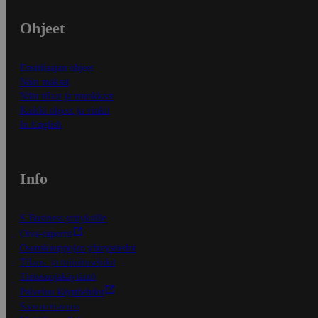
Ohjeet
Ensitilaajan ohjeet
Näin maksat
Näin tilaat ja muokkaat
Kaikki ohjeet ja vinkit
In English
Info
S-Business yrityksille
Oiva-raportit
Osuuskauppojen yhteystiedot
Tilaus- ja toimitusehdot
Tietosuojakäytäntö
Palvelun käyttöehdot
Saavutettavuus