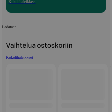
Kokolihaleikkeet
Ladataan...
Vaihtelua ostoskoriin
Kokolihaleikkeet
Ohita listaus