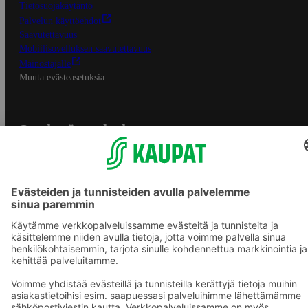
Tietosuojakäytäntö
Palvelun käyttöehdot
Saavutettavuus
Mobiilisovelluksen saavutettavuus
Mainostajalle
Muuta evästeasetuksia
S-ryhmän palvelut
S-ryhmä
Asiakasomistajuus
Yhteishyvä Ruoka -sovellus
S-ostoslista -sovellus
Prisma.fi
Sokos.fi
S-Pankki
Yhteishyvä
Sokos Hotels
Raflaamo