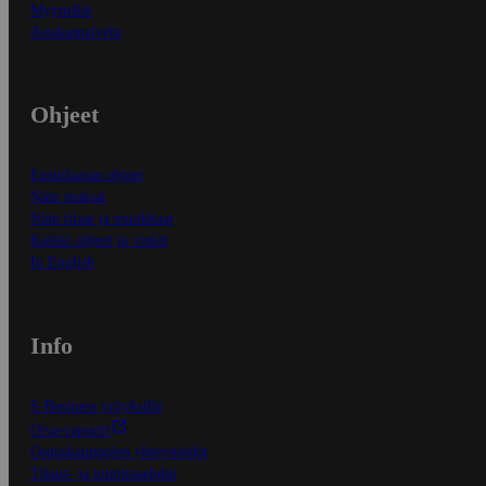
Myymälät
Asiakaspalvelu
Ohjeet
Ensitilaajan ohjeet
Näin maksat
Näin tilaat ja muokkaat
Kaikki ohjeet ja vinkit
In English
Info
S-Business yrityksille
Oiva-raportit
Osuuskauppojen yhteystiedot
Tilaus- ja toimitusehdot