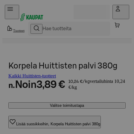
Hyppää sisältöön
Tuotteet
Korpela Huittisten palvi 380g
Kaikki Huittisten-tuotteet
vertailuhinta 10,24
Noin
3,89 €
10,24 €/kg
n.
€/kg
Valitse toimitustapa
Lisää suosikkeihin, Korpela Huittisten palvi 380g