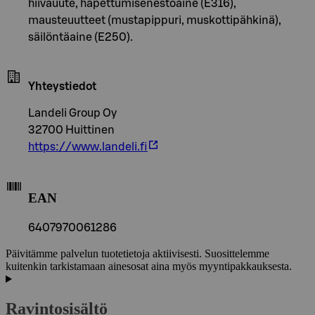
hiivauute, hapettumisenestoaine (E316),
mausteuutteet (mustapippuri, muskottipähkinä),
säilöntäaine (E250).
Yhteystiedot
Landeli Group Oy
32700 Huittinen
https://www.landeli.fi
EAN
6407970061286
Päivitämme palvelun tuotetietoja aktiivisesti. Suosittelemme
kuitenkin tarkistamaan ainesosat aina myös myyntipakkauksesta.
Ravintosisältö