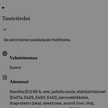
Tuotetiedot
Se perinteinen palviviipale Huittisista.
Valmistusmaa
Suomi
Ainesosat
Sianliha (EU) 65 %, vesi, jodioitu suola, stabilointiaineet
(E407a, E425, E450, E451), perunatärkkelys,
lihaproteiini (sika), dekstroosi, aromit (mm. liha),